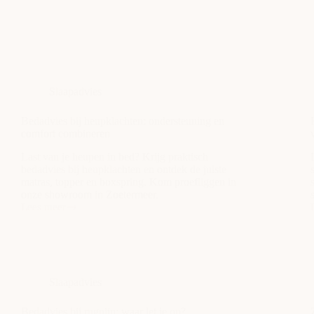
Slaapadvies
Bedadvies bij heupklachten: ondersteuning en
comfort combineren
Last van je heupen in bed? Krijg praktisch
bedadvies bij heupklachten en ontdek de juiste
matras, topper en boxspring. Kom proefliggen in
onze showroom in Zoetermeer.
Lees meer
Bedadvies
bij
b
heupklachten:
ondersteuning
en
comfort
Slaapadvies
combineren
Bedadvies bij rugpijn: waar let je op?