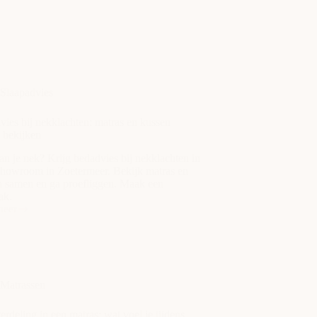
Slaapadvies
ies bij nekklachten: matras en kussen
 bekijken
an je nek? Krijg bedadvies bij nekklachten in
showroom in Zoetermeer. Bekijk matras en
n samen en ga proefliggen. Maak een
ak.
meer
vies
chten:
s
n
Matrassen
en
rdeling in een matras: wat voel je tijdens