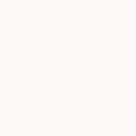
Slaapadvies
Bedadvies bij schouderklachten: drukpunten
Bedadv
verminderen
samen
Last van je schouder in bed? Krijg bedadvies bij
Last v
schouderklachten en kom proefliggen in onze
onze 
showroom in Zoetermeer voor persoonlijk
kusse
slaapadvies.
afspra
Lees meer
Lees 
Bedadvies
Bedad
ij
bij
schouderklachten:
nekkla
drukpunten
matra
verminderen
en
kusse
Matrassen
samen
bekijk
Zones in een matras: uitleg voor schouders, rug en
Drukve