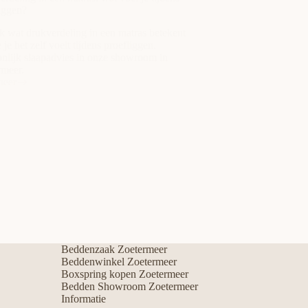
iggen?
 wat drukverdeling in een matras betekent
 je het zelf voelt tijdens proefliggen.
onlijk slaapadvies in onze showroom in
rmeer.
meer
erdeling
:
s
iggen?
Beddenzaak Zoetermeer
Beddenwinkel Zoetermeer
Boxspring kopen Zoetermeer
Bedden Showroom Zoetermeer
Informatie