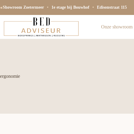
Ga
●
naar
Showroom Zoetermeer
•
1e etage bij Bouwhof
•
Edisonstraat 115
de
inhoud
Onze showroom
ergonomie