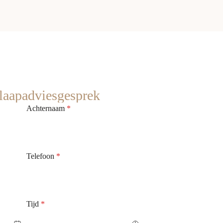
slaapadviesgesprek
Achternaam
*
Telefoon
*
Tijd
*