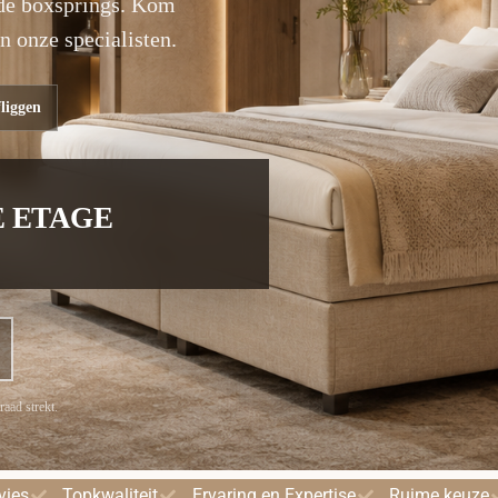
erde boxsprings. Kom
n onze specialisten.
fliggen
E ETAGE
aad strekt.
vies
Topkwaliteit
Ervaring en Expertise
Ruime keuze