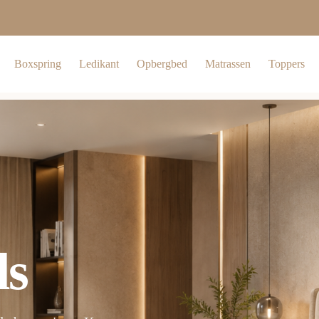
Boxspring
Ledikant
Opbergbed
Matrassen
Toppers
ls