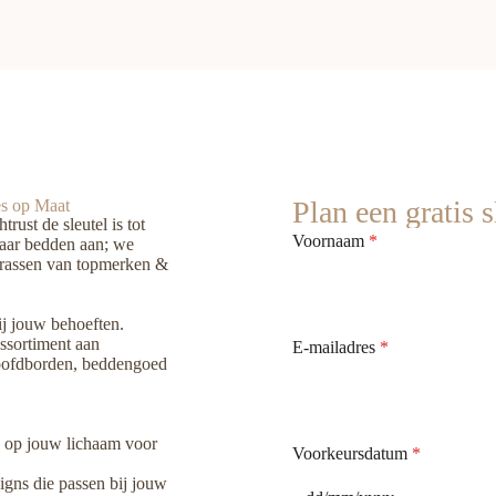
Plan een gratis 
es op Maat
ust de sleutel is tot
Voornaam
*
aar bedden aan; we
trassen van topmerken &
ij jouw behoeften.
ssortiment aan
E-mailadres
*
hoofdborden, beddengoed
 op jouw lichaam voor
Voorkeursdatum
*
igns die passen bij jouw