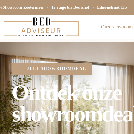
●
Showroom Zoetermeer
•
1e etage bij Bouwhof
•
Edisonstraat 115
Onze showroom
JULI SHOWROOMDEAL
Ontdek onze
showroomdea