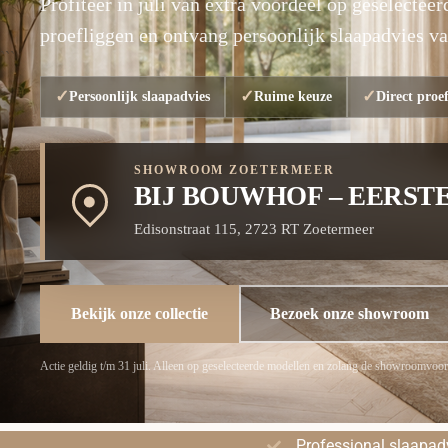
Profiteer in juli van extra voordeel op geselecte
proefliggen en ontvang persoonlijk slaapadvies va
```
Persoonlijk slaapadvies
Ruime keuze
Direct proe
SHOWROOM ZOETERMEER
BIJ BOUWHOF – EERST
Edisonstraat 115, 2723 RT Zoetermeer
Bekijk onze collectie
Bezoek onze showroom
Actie geldig t/m 31 juli. Alleen op geselecteerde modellen en zolang de showroomvoorr
Professional slaapad