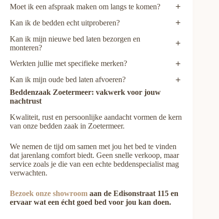
Moet ik een afspraak maken om langs te komen?
Nee, je kunt altijd binnenlopen. Wil je zeker weten dat
Kan ik de bedden echt uitproberen?
er een adviseur beschikbaar is, plan dan een afspraak
Ja, dat is precies waar onze showroom voor bedoeld is.
zodat we tijd reserveren voor persoonlijk advies.
Kan ik mijn nieuwe bed laten bezorgen en
Je kunt verschillende bedden en matrassen testen en
monteren?
direct het verschil ervaren.
Ja. Wij bezorgen en monteren in heel Nederland,
Werkten jullie met specifieke merken?
uiteraard ook in Zoetermeer en omgeving.
Ja, wij werken alleen met merken die zich bewezen
Kan ik mijn oude bed laten afvoeren?
hebben op het gebied van comfort, duurzaamheid en
Dat is mogelijk. Vraag onze adviseurs naar de
Beddenzaak Zoetermeer: vakwerk voor jouw
ergonomie.
voorwaarden tijdens je bezoek.
nachtrust
Kwaliteit, rust en persoonlijke aandacht vormen de kern
van onze bedden zaak in Zoetermeer.
We nemen de tijd om samen met jou het bed te vinden
dat jarenlang comfort biedt. Geen snelle verkoop, maar
service zoals je die van een echte beddenspecialist mag
verwachten.
Bezoek onze showroom
aan de Edisonstraat 115 en
ervaar wat een écht goed bed voor jou kan doen.