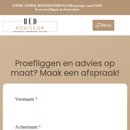
●
EINDE ZOMER SHOWROOMDEALS
•
Boxsprings vanaf €849
•
Kom proefliggen in Zoetermeer
Menu
Proefliggen en advies op
maat? Maak een afspraak!
Voornaam
*
Achternaam
*