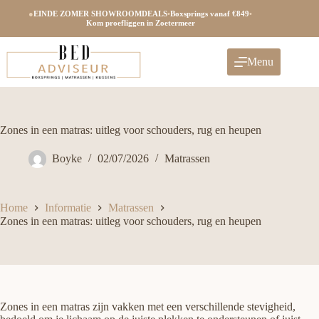
Ga
●
EINDE ZOMER SHOWROOMDEALS
•
Boxsprings vanaf €849
•
naar
Kom proefliggen in Zoetermeer
de
inhoud
Menu
Zones in een matras: uitleg voor schouders, rug en heupen
Boyke
02/07/2026
Matrassen
Home
Informatie
Matrassen
Zones in een matras: uitleg voor schouders, rug en heupen
Zones in een matras zijn vakken met een verschillende stevigheid,