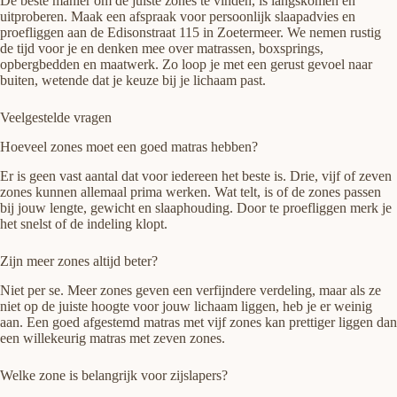
De beste manier om de juiste zones te vinden, is langskomen en
uitproberen. Maak een afspraak voor persoonlijk slaapadvies en
proefliggen aan de Edisonstraat 115 in Zoetermeer. We nemen rustig
de tijd voor je en denken mee over matrassen, boxsprings,
opbergbedden en maatwerk. Zo loop je met een gerust gevoel naar
buiten, wetende dat je keuze bij je lichaam past.
Veelgestelde vragen
Hoeveel zones moet een goed matras hebben?
Er is geen vast aantal dat voor iedereen het beste is. Drie, vijf of zeven
zones kunnen allemaal prima werken. Wat telt, is of de zones passen
bij jouw lengte, gewicht en slaaphouding. Door te proefliggen merk je
het snelst of de indeling klopt.
Zijn meer zones altijd beter?
Niet per se. Meer zones geven een verfijndere verdeling, maar als ze
niet op de juiste hoogte voor jouw lichaam liggen, heb je er weinig
aan. Een goed afgestemd matras met vijf zones kan prettiger liggen dan
een willekeurig matras met zeven zones.
Welke zone is belangrijk voor zijslapers?