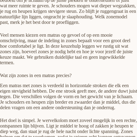
bedoeld om je lichaam op de juiste plekken te ondersteunen of juist
wat meer ruimte te geven. Je schouders mogen wat dieper wegzakken,
je rug en heupen krijgen stevigere steun. Zo blijft je ruggengraat in een
natuurlijke lijn liggen, ongeacht je slaaphouding. Welk zonemodel
past, merk je het best door te proefliggen.
Veel mensen kiezen een matras op gevoel of op een mooie
omschrijving, maar de indeling in zones bepaalt voor een groot deel
hoe comfortabel je ligt. In deze keuzehulp leggen we rustig uit wat
zones zijn, hoeveel zones je nodig hebt en hoe je voor jezelf de juiste
keuze maakt. We gebruiken duidelijke taal en geen ingewikkelde
termen.
Wat zijn zones in een matras precies?
Een matras met zones is verdeeld in horizontale stroken die elk een
eigen stevigheid hebben. De ene strook geeft mee, de andere duwt juist
tegen. Die verschillen volgen de vorm en het gewicht van je lichaam.
Je schouders en heupen zijn breder en zwaarder dan je middel, dus die
delen vragen om een andere ondersteuning dan je onderrug.
Het doel is simpel. Je wervelkolom moet zoveel mogelijk in een rechte,
ontspannen lijn blijven. Ligt je middel te hoog of zakken je heupen te
diep weg, dan staat je rug de hele nacht onder lichte spanning. Zones
helpen om dat te voorkomen, zodat je spieren echt kunnen ontspannen.