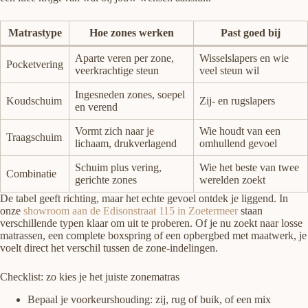
Matrastype
Hoe zones werken
Past goed bij
Aparte veren per zone,
Wisselslapers en wie
Pocketvering
veerkrachtige steun
veel steun wil
Ingesneden zones, soepel
Koudschuim
Zij- en rugslapers
en verend
Vormt zich naar je
Wie houdt van een
Traagschuim
lichaam, drukverlagend
omhullend gevoel
Schuim plus vering,
Wie het beste van twee
Combinatie
gerichte zones
werelden zoekt
De tabel geeft richting, maar het echte gevoel ontdek je liggend. In
onze
showroom aan de Edisonstraat 115 in Zoetermeer
staan
verschillende typen klaar om uit te proberen. Of je nu zoekt naar losse
matrassen, een complete boxspring of een opbergbed met maatwerk, je
voelt direct het verschil tussen de zone-indelingen.
Checklist: zo kies je het juiste zonematras
Bepaal je voorkeurshouding: zij, rug of buik, of een mix