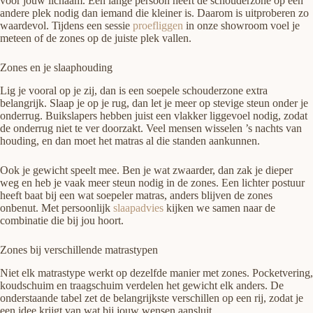
voor jouw lichaam. Een lange persoon heeft de schouderzone op een
andere plek nodig dan iemand die kleiner is. Daarom is uitproberen zo
waardevol. Tijdens een sessie
proefliggen
in onze showroom voel je
meteen of de zones op de juiste plek vallen.
Zones en je slaaphouding
Lig je vooral op je zij, dan is een soepele schouderzone extra
belangrijk. Slaap je op je rug, dan let je meer op stevige steun onder je
onderrug. Buikslapers hebben juist een vlakker liggevoel nodig, zodat
de onderrug niet te ver doorzakt. Veel mensen wisselen ’s nachts van
houding, en dan moet het matras al die standen aankunnen.
Ook je gewicht speelt mee. Ben je wat zwaarder, dan zak je dieper
weg en heb je vaak meer steun nodig in de zones. Een lichter postuur
heeft baat bij een wat soepeler matras, anders blijven de zones
onbenut. Met persoonlijk
slaapadvies
kijken we samen naar de
combinatie die bij jou hoort.
Zones bij verschillende matrastypen
Niet elk matrastype werkt op dezelfde manier met zones. Pocketvering,
koudschuim en traagschuim verdelen het gewicht elk anders. De
onderstaande tabel zet de belangrijkste verschillen op een rij, zodat je
een idee krijgt van wat bij jouw wensen aansluit.