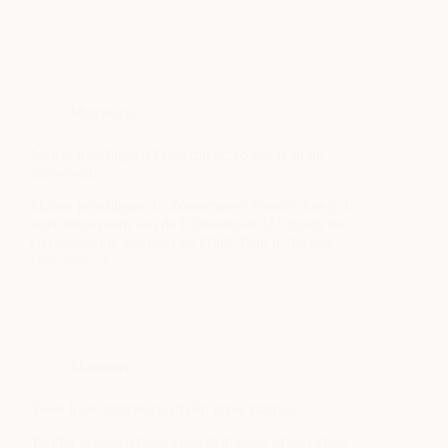
Matrassen
Matras proefliggen Zoetermeer: zo test je in de
showroom
Matras proefliggen in Zoetermeer? Ontdek hoe je in
onze showroom aan de Edisonstraat 115 rustig test
en persoonlijk slaapadvies krijgt. Plan je bezoek.
Lees meer
Matras
proefliggen
Zoetermeer:
zo
test
je
Matrassen
in
de
showroom
Twee losse matrassen of één groot matras?
Twijfel je tussen twee losse matrassen of één groot