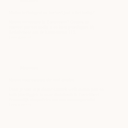
Matrassen
je
tijdens
proefliggen?
Matras vervangen: na hoeveel jaar is het nodig?
Matras vervangen in Zoetermeer? Ontdek na
hoeveel jaar het nodig is en kom proefliggen bij
Bedadviseur aan de Edisonstraat 115.
Lees meer
Matras
vervangen:
na
hoeveel
jaar
is
Matrassen
het
nodig?
Matras voor mensen die veel draaien
Draai je veel in je slaap? Ontdek welk matras past en
kom proefliggen in onze showroom in Zoetermeer.
Persoonlijk slaapadvies van een matrasspecialist.
Lees meer
Matras
voor
mensen
die
veel