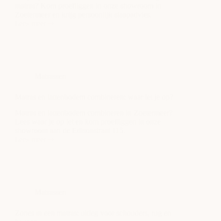
matras? Kom proefliggen in onze showroom in
Zoetermeer en krijg persoonlijk slaapadvies.
Lees meer
Twee
losse
matrassen
of
één
groot
Matrassen
matras?
Matras en lattenbodem combineren: waar let je op?
Matras en lattenbodem combineren in Zoetermeer?
Lees waar je op let en kom proefliggen in onze
showroom aan de Edisonstraat 115.
Lees meer
Matras
en
lattenbodem
combineren:
waar
let
Matrassen
je
op?
Zones in een matras: uitleg voor schouders, rug en