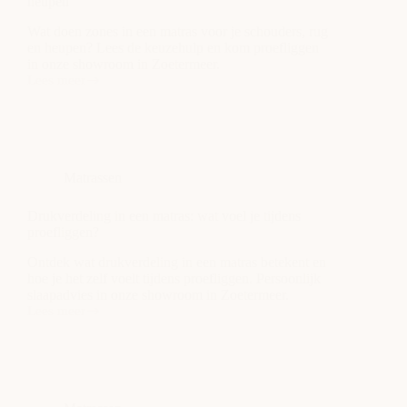
heupen
Wat doen zones in een matras voor je schouders, rug
en heupen? Lees de keuzehulp en kom proefliggen
in onze showroom in Zoetermeer.
Lees meer
Zones
in
een
matras:
uitleg
voor
Matrassen
schouders,
rug
en
Drukverdeling in een matras: wat voel je tijdens
heupen
proefliggen?
Ontdek wat drukverdeling in een matras betekent en
hoe je het zelf voelt tijdens proefliggen. Persoonlijk
slaapadvies in onze showroom in Zoetermeer.
Lees meer
Drukverdeling
in
een
matras:
wat
voel