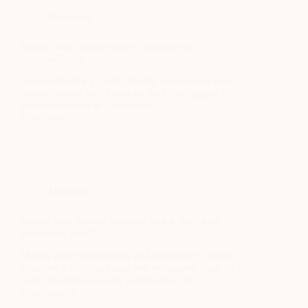
draaien
Matrassen
Matras voor warme slapers: ventilatie en
materiaalkeuze
Snel oververhit in bed? Ontdek welk matras voor
warme slapers koel houdt en kom proefliggen in
onze showroom in Zoetermeer.
Lees meer
Matras
voor
warme
slapers:
ventilatie
en
Matrassen
materiaalkeuze
Matras voor tieners: wanneer stap je over naar
volwassen maat?
Matras voor tieners nodig in Zoetermeer? Ontdek
wanneer je overstapt naar een volwassen maat en
kom proefliggen aan de Edisonstraat 115.
Lees meer
Matras