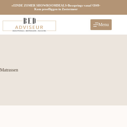
Ga
●
EINDE ZOMER SHOWROOMDEALS
•
Boxsprings vanaf €849
•
naar
Kom proefliggen in Zoetermeer
de
inhoud
Menu
Matrassen