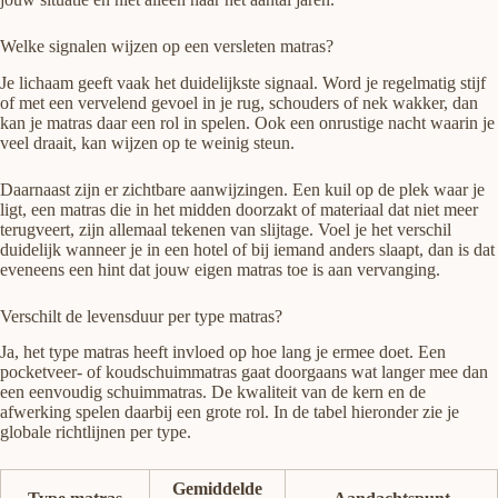
Welke signalen wijzen op een versleten matras?
Je lichaam geeft vaak het duidelijkste signaal. Word je regelmatig stijf
of met een vervelend gevoel in je rug, schouders of nek wakker, dan
kan je matras daar een rol in spelen. Ook een onrustige nacht waarin je
veel draait, kan wijzen op te weinig steun.
Daarnaast zijn er zichtbare aanwijzingen. Een kuil op de plek waar je
ligt, een matras die in het midden doorzakt of materiaal dat niet meer
terugveert, zijn allemaal tekenen van slijtage. Voel je het verschil
duidelijk wanneer je in een hotel of bij iemand anders slaapt, dan is dat
eveneens een hint dat jouw eigen matras toe is aan vervanging.
Verschilt de levensduur per type matras?
Ja, het type matras heeft invloed op hoe lang je ermee doet. Een
pocketveer- of koudschuimmatras gaat doorgaans wat langer mee dan
een eenvoudig schuimmatras. De kwaliteit van de kern en de
afwerking spelen daarbij een grote rol. In de tabel hieronder zie je
globale richtlijnen per type.
Gemiddelde