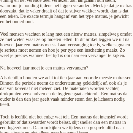
vulling en het verende deel verliezen dan langzaam hun steun,
waardoor je houding tijdens het liggen verandert. Merk je dat je matras
doorzakt, dat je vaker draait of dat je stijver wakker wordt, dan is dat
een teken. De exacte termijn hangt af van het type matras, je gewicht
en het onderhoud.
Veel mensen wachten te lang met een nieuw matras, simpelweg omdat
ze niet weten waar ze op moeten letten. In dit artikel leggen we uit na
hoeveel jaar een matras meestal aan vervanging toe is, welke signalen
je serieus moet nemen en hoe je per type een inschatting maakt. Zo
weet je precies wanneer het tijd is om naar een vervanger te kijken.
Na hoeveel jaar moet je een matras vervangen?
Als richtlijn houden we acht tot tien jaar aan voor de meeste matrassen.
Binnen die periode neemt de ondersteuning geleidelijk af, ook als je
dat van bovenaf niet meteen ziet. De materialen worden zachter,
drukpunten verschuiven en de hygiene gaat achteruit. Een matras dat
ouder is dan tien jaar geeft vaak minder steun dan je lichaam nodig
heeft.
Toch is leeftijd niet het enige wat telt. Een matras dat intensief wordt
gebruikt of dat zwaarder wordt belast, slijt sneller dan een matras in
een logeerkamer. Daarom kijken we tijdens een gesprek altijd naar
jouw situatie en niet alleen naar het aantal jaren.