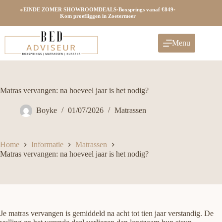
Ga
●
EINDE ZOMER SHOWROOMDEALS
•
Boxsprings vanaf €849
•
naar
Kom proefliggen in Zoetermeer
de
inhoud
Menu
Matras vervangen: na hoeveel jaar is het nodig?
Boyke
01/07/2026
Matrassen
Home
Informatie
Matrassen
Matras vervangen: na hoeveel jaar is het nodig?
Je matras vervangen is gemiddeld na acht tot tien jaar verstandig. De