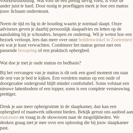
voorkeurshouding. Wat voor de een prettig stevig voelt, is voor de
ander juist te hard. Door rustig te proefliggen merk je hoe een matras
jouw lichaam ondersteunt.
Neem de tijd en lig in de houding waarin je normaal slaapt. Onze
adviseurs geven je daarbij persoonlijk slaapadvies en letten op de
aansluiting bij je schouders, heupen en onderrug. Wil je weten hoe een
bezoek verloopt, lees dan meer over onze
beddenwinkel in Zoetermeer
en wat je kunt verwachten. Combineer het matras gerust met een
passende
boxspring
of een praktisch opbergbed.
Wat doe je met je oude matras en bedbasis?
Bij het vervangen van je matras is dit ook een goed moment om naar
de rest van je bed te kijken. Een versleten matras op een oude of
doorgezakte ondergrond blijft minder comfortabel. Soms volstaat een
nieuwe lattenbodem of een topper, soms is een complete vernieuwing
prettiger.
Denk je aan meer opbergruimte in de slaapkamer, dan kan een
opbergbed of maatwerk uitkomst bieden. Bekijk gerust ons aanbod aan
matrassen
en vraag in de showroom naar de mogelijkheden. We
denken graag met je mee over een oplossing die bij jouw slaapkamer
past.