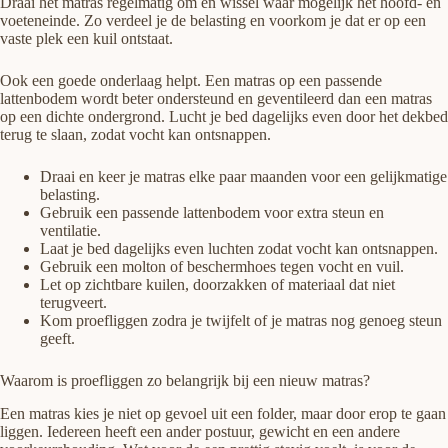
Draai het matras regelmatig om en wissel waar mogelijk het hoofd- en
voeteneinde. Zo verdeel je de belasting en voorkom je dat er op een
vaste plek een kuil ontstaat.
Ook een goede onderlaag helpt. Een matras op een passende
lattenbodem wordt beter ondersteund en geventileerd dan een matras
op een dichte ondergrond. Lucht je bed dagelijks even door het dekbed
terug te slaan, zodat vocht kan ontsnappen.
Draai en keer je matras elke paar maanden voor een gelijkmatige
belasting.
Gebruik een passende lattenbodem voor extra steun en
ventilatie.
Laat je bed dagelijks even luchten zodat vocht kan ontsnappen.
Gebruik een molton of beschermhoes tegen vocht en vuil.
Let op zichtbare kuilen, doorzakken of materiaal dat niet
terugveert.
Kom proefliggen zodra je twijfelt of je matras nog genoeg steun
geeft.
Waarom is proefliggen zo belangrijk bij een nieuw matras?
Een matras kies je niet op gevoel uit een folder, maar door erop te gaan
liggen. Iedereen heeft een ander postuur, gewicht en een andere