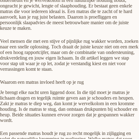
ondersteunt en je wervelkolom in een natuurlijke houding houdt,
ongeacht je gewicht, lengte of slaaphouding. Er bestaat geen enkele
matras die voor iedereen ideaal is. Een matras die te zacht of te hard
aanvoelt, kan je rug juist belasten. Daarom is proefliggen en
persoonlijk slaapadvies de meest betrouwbare manier om de juiste
keuze te maken.
Veel mensen die met een stijve of pijnlijke rug wakker worden, zoeken
naar een snelle oplossing. Toch draait de juiste keuze niet om een merk
of een hoog rapportcijfer, maar om de combinatie van ondersteuning,
drukverdeling en jouw eigen lichaam. In dit artikel leggen we stap
voor stap uit waar je op let, zodat je verstandig kiest en niet voor
verrassingen komt te staan.
Waarom een matras invloed heeft op je rug
Je brengt elke nacht uren liggend door. In die tijd moet je matras je
lichaam dragen en tegelijk ruimte geven aan je schouders en heupen.
Zakt je matras te diep weg, dan komt je wervelkolom in een kromme
houding. Is de matras te stug, dan ontstaan drukpunten bij schouder en
heup. Beide situaties kunnen ervoor zorgen dat je gespannen wakker
wordt.
Een passende matras houdt je rug zo recht mogelijk in zijligging en
volgt de natuurlijke kromming in rugligging. Welke matras dat voor