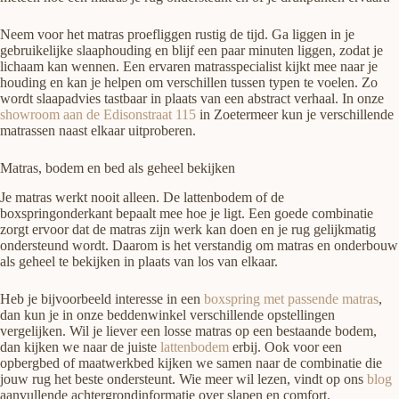
Neem voor het matras proefliggen rustig de tijd. Ga liggen in je
gebruikelijke slaaphouding en blijf een paar minuten liggen, zodat je
lichaam kan wennen. Een ervaren matrasspecialist kijkt mee naar je
houding en kan je helpen om verschillen tussen typen te voelen. Zo
wordt slaapadvies tastbaar in plaats van een abstract verhaal. In onze
showroom aan de Edisonstraat 115
in Zoetermeer kun je verschillende
matrassen naast elkaar uitproberen.
Matras, bodem en bed als geheel bekijken
Je matras werkt nooit alleen. De lattenbodem of de
boxspringonderkant bepaalt mee hoe je ligt. Een goede combinatie
zorgt ervoor dat de matras zijn werk kan doen en je rug gelijkmatig
ondersteund wordt. Daarom is het verstandig om matras en onderbouw
als geheel te bekijken in plaats van los van elkaar.
Heb je bijvoorbeeld interesse in een
boxspring met passende matras
,
dan kun je in onze beddenwinkel verschillende opstellingen
vergelijken. Wil je liever een losse matras op een bestaande bodem,
dan kijken we naar de juiste
lattenbodem
erbij. Ook voor een
opbergbed of maatwerkbed kijken we samen naar de combinatie die
jouw rug het beste ondersteunt. Wie meer wil lezen, vindt op ons
blog
aanvullende achtergrondinformatie over slapen en comfort.