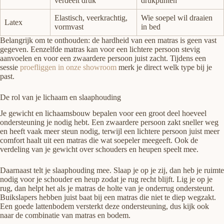
verdeelt druk
drukpunten
Elastisch, veerkrachtig,
Wie soepel wil draaien
Latex
vormvast
in bed
Belangrijk om te onthouden: de hardheid van een matras is geen vast
gegeven. Eenzelfde matras kan voor een lichtere persoon stevig
aanvoelen en voor een zwaardere persoon juist zacht. Tijdens een
sessie
proefliggen in onze showroom
merk je direct welk type bij je
past.
De rol van je lichaam en slaaphouding
Je gewicht en lichaamsbouw bepalen voor een groot deel hoeveel
ondersteuning je nodig hebt. Een zwaardere persoon zakt sneller weg
en heeft vaak meer steun nodig, terwijl een lichtere persoon juist meer
comfort haalt uit een matras die wat soepeler meegeeft. Ook de
verdeling van je gewicht over schouders en heupen speelt mee.
Daarnaast telt je slaaphouding mee. Slaap je op je zij, dan heb je ruimte
nodig voor je schouder en heup zodat je rug recht blijft. Lig je op je
rug, dan helpt het als je matras de holte van je onderrug ondersteunt.
Buikslapers hebben juist baat bij een matras die niet te diep wegzakt.
Een goede lattenbodem versterkt deze ondersteuning, dus kijk ook
naar de combinatie van matras en bodem.