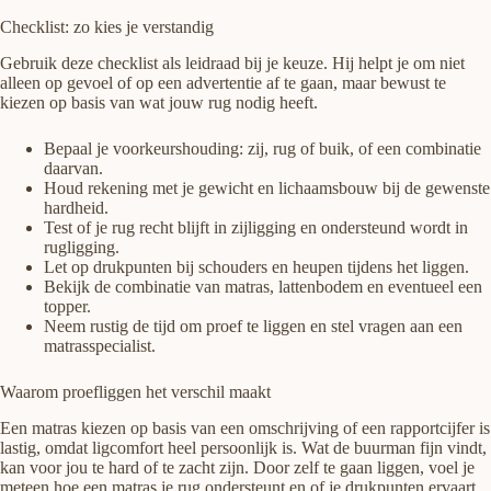
Checklist: zo kies je verstandig
Gebruik deze checklist als leidraad bij je keuze. Hij helpt je om niet
alleen op gevoel of op een advertentie af te gaan, maar bewust te
kiezen op basis van wat jouw rug nodig heeft.
Bepaal je voorkeurshouding: zij, rug of buik, of een combinatie
daarvan.
Houd rekening met je gewicht en lichaamsbouw bij de gewenste
hardheid.
Test of je rug recht blijft in zijligging en ondersteund wordt in
rugligging.
Let op drukpunten bij schouders en heupen tijdens het liggen.
Bekijk de combinatie van matras, lattenbodem en eventueel een
topper.
Neem rustig de tijd om proef te liggen en stel vragen aan een
matrasspecialist.
Waarom proefliggen het verschil maakt
Een matras kiezen op basis van een omschrijving of een rapportcijfer is
lastig, omdat ligcomfort heel persoonlijk is. Wat de buurman fijn vindt,
kan voor jou te hard of te zacht zijn. Door zelf te gaan liggen, voel je
meteen hoe een matras je rug ondersteunt en of je drukpunten ervaart.