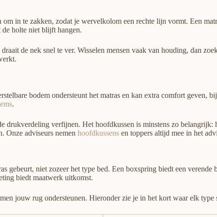
n om in te zakken, zodat je wervelkolom een rechte lijn vormt. Een matr
de holte niet blijft hangen.
aait de nek snel te ver. Wisselen mensen vaak van houding, dan zoeken 
werkt.
rstelbare bodem ondersteunt het matras en kan extra comfort geven, bij
dems
.
drukverdeling verfijnen. Het hoofdkussen is minstens zo belangrijk: het 
en. Onze adviseurs nemen
hoofdkussens
en toppers altijd mee in het adv
tras gebeurt, niet zozeer het type bed. Een boxspring biedt een verend
meting biedt maatwerk uitkomst.
n jouw rug ondersteunen. Hieronder zie je in het kort waar elk type ste