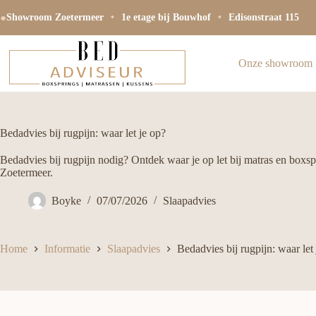
Ga
●
naar
Showroom Zoetermeer
•
1e etage bij Bouwhof
•
Edisonstraat 115
de
inhoud
Onze showroom
Bedadvies bij rugpijn: waar let je op?
Bedadvies bij rugpijn nodig? Ontdek waar je op let bij matras en box
Zoetermeer.
Boyke
07/07/2026
Slaapadvies
Home
Informatie
Slaapadvies
Bedadvies bij rugpijn: waar let