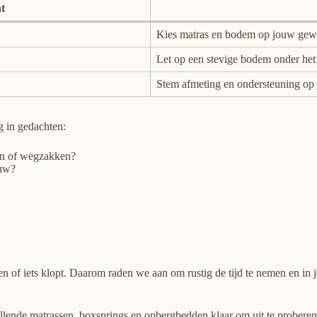
t
Kies matras en bodem op jouw gew
Let op een stevige bodem onder het
Stem afmeting en ondersteuning op 
g in gedachten:
gen of wegzakken?
ouw?
gen of iets klopt. Daarom raden we aan om rustig de tijd te nemen en in 
llende matrassen, boxsprings en opbergbedden klaar om uit te proberen.