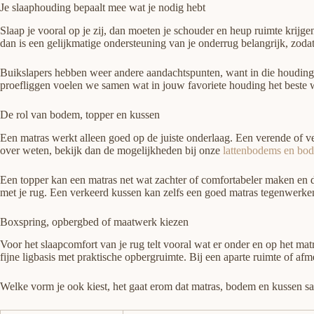
Je slaaphouding bepaalt mee wat je nodig hebt
Slaap je vooral op je zij, dan moeten je schouder en heup ruimte krijge
dan is een gelijkmatige ondersteuning van je onderrug belangrijk, zodat 
Buikslapers hebben weer andere aandachtspunten, want in die houding dr
proefliggen voelen we samen wat in jouw favoriete houding het beste 
De rol van bodem, topper en kussen
Een matras werkt alleen goed op de juiste onderlaag. Een verende of ve
over weten, bekijk dan de mogelijkheden bij onze
lattenbodems en bo
Een topper kan een matras net wat zachter of comfortabeler maken en de 
met je rug. Een verkeerd kussen kan zelfs een goed matras tegenwerk
Boxspring, opbergbed of maatwerk kiezen
Voor het slaapcomfort van je rug telt vooral wat er onder en op het ma
fijne ligbasis met praktische opbergruimte. Bij een aparte ruimte of af
Welke vorm je ook kiest, het gaat erom dat matras, bodem en kussen same