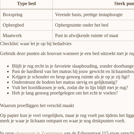
Type bed
Sterk pun
Boxspring
Verende basis, prettige instaphoogte
Opbergbed
Opbergruimte onder het bed
Maatwerk
Past in afwijkende ruimte of maat
Checklist: waar let je op bij bedadvies
Gebruik deze punten als houvast wanneer je een bed uitzoekt met je ru
Blijft je rug recht in je favoriete slaaphouding, zonder doorhan
Past de hardheid van het matras bij jouw gewicht en lichaamsb
Krijgen je schouder en heup genoeg ruimte als je op je zij ligt?
Ondersteunt de bodem het matras stevig en gelijkmatig?
Vult het hoofdkussen je nek, zodat die in lijn blijft met je rug?
Heb je lang genoeg proefgelegen om het echt te voelen?
Waarom proefliggen het verschil maakt
Op papier kun je veel vergelijken, maar je rug voelt pas tijdens het lig
merk je waar je lichaam ontspant en waar je nog drukpunten voelt.
In onze
showroom in Zoetermeer
aan de Edisonstraat 115 staan verschi