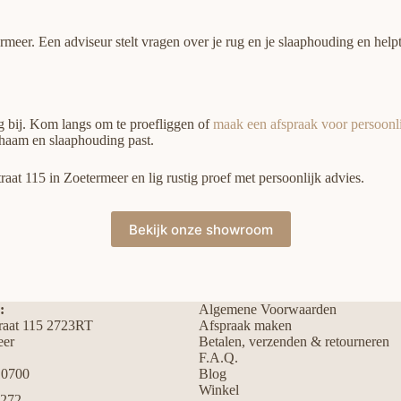
eer. Een adviseur stelt vragen over je rug en je slaaphouding en helpt
ag bij. Kom langs om te proefliggen of
maak een afspraak voor persoonli
chaam en slaaphouding past.
t 115 in Zoetermeer en lig rustig proef met persoonlijk advies.
Bekijk onze showroom
:
Algemene Voorwaarden
traat 115 2723RT
Afspraak maken
eer
Betalen, verzenden & retourneren
F.A.Q.
Blog
10700
Winkel
1272