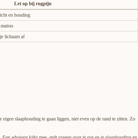
Let op bij rugpijn
icht en houding
 matras
je lichaam af
je eigen slaaphouding te gaan liggen, niet even op de rand te zitten. Zo
 Een adviseur kijkt mee, stelt vragen over je rug en je slaaphouding en