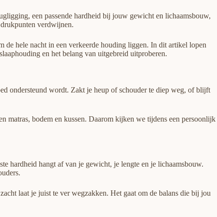
 rugligging, een passende hardheid bij jouw gewicht en lichaamsbouw,
e drukpunten verdwijnen.
am de hele nacht in een verkeerde houding liggen. In dit artikel lopen
 slaaphouding en het belang van uitgebreid uitproberen.
goed ondersteund wordt. Zakt je heup of schouder te diep weg, of blijft
sen matras, bodem en kussen. Daarom kijken we tijdens een persoonlijk
iste hardheid hangt af van je gewicht, je lengte en je lichaamsbouw.
ouders.
acht laat je juist te ver wegzakken. Het gaat om de balans die bij jou