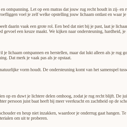
 en ontspanning. Let op een matras dat jouw rug recht houdt in zij- en
roefliggen voel je zelf welke opstelling jouw lichaam ontlast en waar j
elt daarin vaak een grote rol. Een bed dat niet bij je past, laat je licha
oed gevoel een keuze maakt. We kijken naar ondersteuning, hardheid, je
il je lichaam ontspannen en herstellen, maar dat lukt alleen als je rug 
ing. Dat merk je vaak pas als je opstaat.
 natuurlijke vorm houdt. De ondersteuning komt van het samenspel tus
n op en duwt je lichtere delen omhoog, zodat je rug recht blijft. De ju
hter persoon juist baat heeft bij meer veerkracht en zachtheid op de sch
e schouder en heup niet inzakken, waardoor je onderrug gaat hangen. Te z
erialen om uit te proberen.