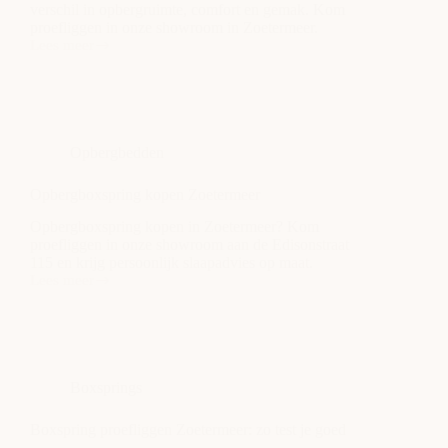
verschil in opbergruimte, comfort en gemak. Kom
proefliggen in onze showroom in Zoetermeer.
Lees meer
Opbergboxspring
of
bed
met
lades:
wat
Opbergbedden
werkt
beter?
Opbergboxspring kopen Zoetermeer
Opbergboxspring kopen in Zoetermeer? Kom
proefliggen in onze showroom aan de Edisonstraat
115 en krijg persoonlijk slaapadvies op maat.
Lees meer
Opbergboxspring
kopen
Zoetermeer
Boxsprings
Boxspring proefliggen Zoetermeer: zo test je goed