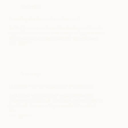
betekent
Boxsprings
het?
Boxspring met topper of zonder topper?
Twijfel je tussen een boxspring met topper of zonder
topper? Lees het verschil en kom proefliggen in onze
showroom aan de Edisonstraat 115 in Zoetermeer.
Lees meer
Boxspring
met
topper
of
zonder
topper?
Boxsprings
Boxspring voor een appartement in Zoetermeer
Zoek je een boxspring voor een appartement in
Zoetermeer? Ontdek de juiste maat, opbergruimte en
stevigheid. Kom proefliggen aan de Edisonstraat
115.
Lees meer
Boxspring
voor
een