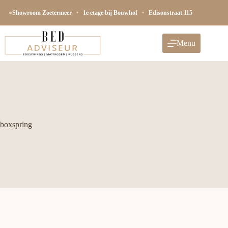
Ga
naar
●
Showroom Zoetermeer
•
1e etage bij Bouwhof
•
Edisonstraat 115
de
inhoud
Menu
boxspring