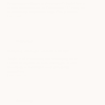
Boxspring proefliggen in Zoetermeer? Ontdek hoe je
in onze showroom aan de Edisonstraat 115 rustig test
en persoonlijk slaapadvies krijgt. Plan je bezoek.
Lees meer
Boxspring
proefliggen
Zoetermeer:
zo
test
je
Boxsprings
goed
Boxspring vervangen: wanneer is het tijd?
Twijfel je of je boxspring aan vervanging toe is?
Ontdek de signalen en kom proefliggen in onze
showroom in Zoetermeer voor persoonlijk
slaapadvies.
Lees meer
Boxspring
vervangen:
wanneer
is
het
tijd?
Boxsprings