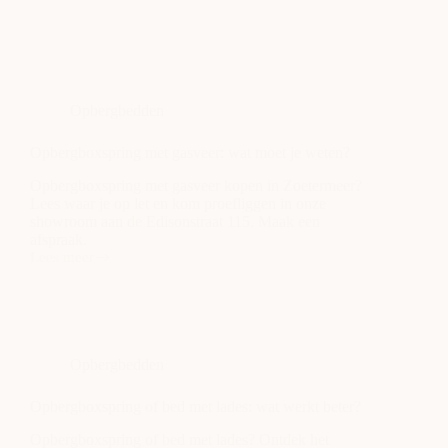
Opbergbedden
Opbergboxspring met gasveer: wat moet je weten?
Opbergboxspring met gasveer kopen in Zoetermeer?
Lees waar je op let en kom proefliggen in onze
showroom aan de Edisonstraat 115. Maak een
afspraak.
Lees meer
Opbergboxspring
met
gasveer:
wat
moet
je
Opbergbedden
weten?
Opbergboxspring of bed met lades: wat werkt beter?
Opbergboxspring of bed met lades? Ontdek het