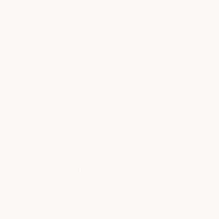
Boxspring voor twee personen met verschillende
slaapwensen
Twee slapers, twee slaapwensen? Ontdek hoe een
boxspring voor twee personen dat oplost. Kom
proefliggen in onze showroom in Zoetermeer.
Lees meer
Boxspring
voor
twee
personen
met
verschillende
Boxsprings
slaapwensen
Pocketvering in een boxspring: wat betekent het?
Pocketvering in een boxspring uitgelegd. Ontdek
hoe het werkt en kom proefliggen in onze showroom
aan de Edisonstraat 115 in Zoetermeer.
Lees meer
Pocketvering
in
een
boxspring:
wat