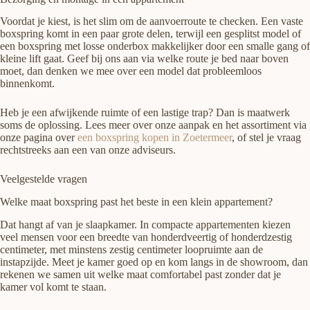
Voordat je kiest, is het slim om de aanvoerroute te checken. Een vaste
boxspring komt in een paar grote delen, terwijl een gesplitst model of
een boxspring met losse onderbox makkelijker door een smalle gang of
kleine lift gaat. Geef bij ons aan via welke route je bed naar boven
moet, dan denken we mee over een model dat probleemloos
binnenkomt.
Heb je een afwijkende ruimte of een lastige trap? Dan is maatwerk
soms de oplossing. Lees meer over onze aanpak en het assortiment via
onze pagina over
een boxspring kopen in Zoetermeer
, of stel je vraag
rechtstreeks aan een van onze adviseurs.
Veelgestelde vragen
Welke maat boxspring past het beste in een klein appartement?
Dat hangt af van je slaapkamer. In compacte appartementen kiezen
veel mensen voor een breedte van honderdveertig of honderdzestig
centimeter, met minstens zestig centimeter loopruimte aan de
instapzijde. Meet je kamer goed op en kom langs in de showroom, dan
rekenen we samen uit welke maat comfortabel past zonder dat je
kamer vol komt te staan.