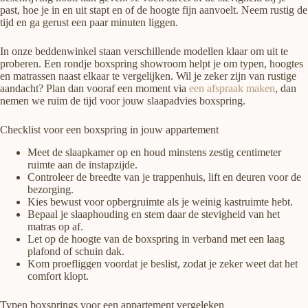
past, hoe je in en uit stapt en of de hoogte fijn aanvoelt. Neem rustig de
tijd en ga gerust een paar minuten liggen.
In onze beddenwinkel staan verschillende modellen klaar om uit te
proberen. Een rondje boxspring showroom helpt je om typen, hoogtes
en matrassen naast elkaar te vergelijken. Wil je zeker zijn van rustige
aandacht? Plan dan vooraf een moment via
een afspraak maken
, dan
nemen we ruim de tijd voor jouw slaapadvies boxspring.
Checklist voor een boxspring in jouw appartement
Meet de slaapkamer op en houd minstens zestig centimeter
ruimte aan de instapzijde.
Controleer de breedte van je trappenhuis, lift en deuren voor de
bezorging.
Kies bewust voor opbergruimte als je weinig kastruimte hebt.
Bepaal je slaaphouding en stem daar de stevigheid van het
matras op af.
Let op de hoogte van de boxspring in verband met een laag
plafond of schuin dak.
Kom proefliggen voordat je beslist, zodat je zeker weet dat het
comfort klopt.
Typen boxsprings voor een appartement vergeleken