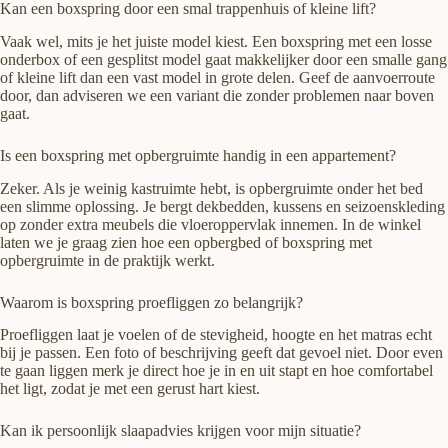
Kan een boxspring door een smal trappenhuis of kleine lift?
Vaak wel, mits je het juiste model kiest. Een boxspring met een losse
onderbox of een gesplitst model gaat makkelijker door een smalle gang
of kleine lift dan een vast model in grote delen. Geef de aanvoerroute
door, dan adviseren we een variant die zonder problemen naar boven
gaat.
Is een boxspring met opbergruimte handig in een appartement?
Zeker. Als je weinig kastruimte hebt, is opbergruimte onder het bed
een slimme oplossing. Je bergt dekbedden, kussens en seizoenskleding
op zonder extra meubels die vloeroppervlak innemen. In de winkel
laten we je graag zien hoe een opbergbed of boxspring met
opbergruimte in de praktijk werkt.
Waarom is boxspring proefliggen zo belangrijk?
Proefliggen laat je voelen of de stevigheid, hoogte en het matras echt
bij je passen. Een foto of beschrijving geeft dat gevoel niet. Door even
te gaan liggen merk je direct hoe je in en uit stapt en hoe comfortabel
het ligt, zodat je met een gerust hart kiest.
Kan ik persoonlijk slaapadvies krijgen voor mijn situatie?