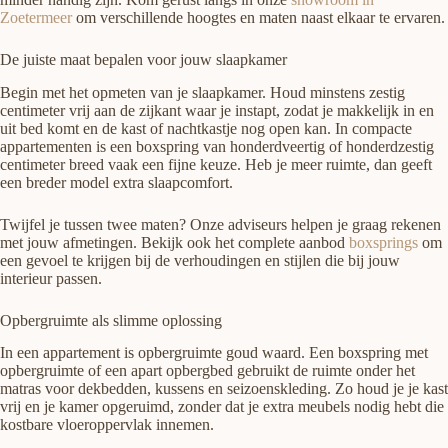
Zoetermeer
om verschillende hoogtes en maten naast elkaar te ervaren.
De juiste maat bepalen voor jouw slaapkamer
Begin met het opmeten van je slaapkamer. Houd minstens zestig
centimeter vrij aan de zijkant waar je instapt, zodat je makkelijk in en
uit bed komt en de kast of nachtkastje nog open kan. In compacte
appartementen is een boxspring van honderdveertig of honderdzestig
centimeter breed vaak een fijne keuze. Heb je meer ruimte, dan geeft
een breder model extra slaapcomfort.
Twijfel je tussen twee maten? Onze adviseurs helpen je graag rekenen
met jouw afmetingen. Bekijk ook het complete aanbod
boxsprings
om
een gevoel te krijgen bij de verhoudingen en stijlen die bij jouw
interieur passen.
Opbergruimte als slimme oplossing
In een appartement is opbergruimte goud waard. Een boxspring met
opbergruimte of een apart opbergbed gebruikt de ruimte onder het
matras voor dekbedden, kussens en seizoenskleding. Zo houd je je kast
vrij en je kamer opgeruimd, zonder dat je extra meubels nodig hebt die
kostbare vloeroppervlak innemen.