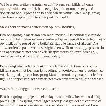
Wil je weten welke varianten er zijn? Neem een kijkje bij onze
opbergbedden
en ontdek hoeveel je kwijt kunt onder een goed
doordacht bed. Tijdens een bezoek aan de winkel laten we je graag
zien hoe de opbergruimte in de praktijk werkt.
Stevigheid en matras afstemmen op jouw houding
Een boxspring is meer dan een mooi meubel. De combinatie van de
onderbox, het matras en een eventuele topper bepaalt hoe je ligt. Lig je
op je zij, op je rug of op je buik? En slaap je samen of alleen? Die
antwoorden bepalen welke stevigheid en welk matras bij je passen. In
een appartement met een enkele slaapkamer is dit extra belangrijk,
omdat je bed ook je rustpunt van de dag is.
Persoonlijk slaapadvies maakt hierin het verschil. Onze adviseurs
kijken samen met jou naar je houding, je voorkeuren en je budget. Zo
voorkom je dat je een boxspring kiest die mooi oogt maar niet lekker
ligt. Een topper kan het comfort net even afstemmen op jouw wensen.
Waarom proefliggen het verschil maakt
Een boxspring koop je niet elke dag, dus je wilt zeker weten dat hij
prettig ligt. Boxspring proefliggen geeft je dat gevoel dat een foto of
beschrijving nooit kan geven. Je voelt direct of de stevigheid bij je