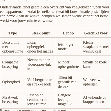
Onderstaande tabel geeft je een overzicht van veelgekozen typen voor
een appartement, zodat je sneller ziet wat bij jouw situatie past. Tijdens
een bezoek aan de winkel bekijken we samen welke variant het beste
werkt voor jouw ruimte en wensen.
Type
Sterk punt
Let op
Geschikt voor
Boxspring
Extra
Kleine
Iets hoger
met
opbergplek
slaapkamers met
model
opbergruimte
onder het matras
weinig kast
Neemt minder
Compacte
Minder
Smalle of korte
vloeroppervlak
boxspring
opbergruimte
kamers
in
Tillen bij
Veel bergruimte
Wie veel wil
Opbergbed
gebruik van
en strakke look
opbergen
de bak
Past op de
Langere
Maatwerk
Afwijkende of
centimeter in
levertijd
boxspring
krappe maten
jouw ruimte
mogelijk
Bezorging en montage in een appartement