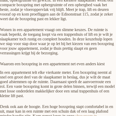
maat, opbergruimte en gewicht. In een kleinere slaapkamer werkt een
compacte boxspring met opbergruimte of een opbergbed vaak het
beste, zodat je vloeroppervlak vrij blijft. Meet je trap, lift en deuren
vooraf op en kom proefliggen aan de Edisonstraat 115, zodat je zeker
weet dat de boxspring past en lekker ligt.
Wonen in een appartement vraagt om slimme keuzes. De ruimte is
vaak beperkt, de toegang loopt via een trappenhuis of lift en je wilt je
slaapkamer toch rustig en compleet houden. In deze keuzehulp lopen
we stap voor stap door waar je op let bij het kiezen van een boxspring
voor jouw appartement, zodat je thuis prettig slaapt en geen
verrassingen krijgt bij de bezorging.
Waarom een boxspring in een appartement net even anders kiest
In een appartement telt elke vierkante meter. Een boxspring neemt al
snel een groot deel van de slaapkamer in beslag, dus je wilt de maat
goed afstemmen op de ruimte. Daarnaast speelt de aanvoerroute een
rol. Een vaste boxspring komt in grote delen binnen, terwijl een model
met losse onderdelen makkelijker door een smal trappenhuis of een
kleine lift past.
Denk ook aan de hoogte. Een hoge boxspring stapt comfortabel in en
uit, maar kan in een ruimte met een schuin dak of een laag plafond
minder handig zijn. Kom gerust langs in onze
showroom in