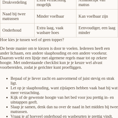
Drukverdeling
mogelijk
matras
Naad bij twee
Minder voelbaar
Kan voelbaar zijn
matrassen
Extra laag, vaak
Eenvoudiger, een laag
Onderhoud
wasbare hoes
minder
Hoe kies je tussen wel of geen topper?
De beste manier om te kiezen is door te voelen. Iedereen heeft een
ander lichaam, een andere slaaphouding en een andere voorkeur.
Daarom werkt een lijstje met algemene regels maar tot op zekere
hoogte. Met onderstaande checklist kun je je keuze wel alvast
voorbereiden, zodat je gerichter kunt proefliggen.
Bepaal of je liever zacht en aanvormend of juist stevig en strak
ligt.
Let op je slaaphouding, want zijslapers hebben vaak baat bij wat
meer verzachting.
Kijk of de gewenste hoogte van het bed voor jou prettig in- en
uitstappen geeft.
Slaap je samen, denk dan na over de naad in het midden bij twee
matrassen.
Vraag je af hoeveel onderhoud en wasbeurten je prettig vindt.