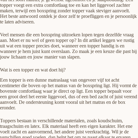
topper voegt een extra comfortlaag toe en kan het liggevoel zachter
maken, terwijl een boxspring zonder topper vaak steviger aanvoelt.
Het beste antwoord ontdek je door zelf te proefliggen en je persoonlijk
te laten adviseren.
Veel mensen die een boxspring uitzoeken lopen tegen dezelfde vraag
aan. Moet er nu wel of geen topper op? In dit artikel leggen we rustig
uit wat een topper precies doet, wanneer een topper handig is en
wanneer je hem juist kunt overslaan. Zo maak je een keuze die past bij
jouw lichaam en jouw manier van slapen.
Wat is een topper en wat doet hij?
Een topper is een dunne matraslaag van ongeveer vijf tot acht
centimeter die boven op het matras van de boxspring ligt. Hij vormt de
bovenste comfortlaag waar je direct op ligt. Een topper bepaalt voor
een groot deel het eerste liggevoel, dus of een bed zacht of juist verend
aanvoelt. De ondersteuning komt vooral uit het matras en de box
eronder.
Toppers bestaan in verschillende materialen, zoals koudschuim,
traagschuim en latex. Elk materiaal heeft een eigen karakter. Het ene
voelt zacht en aanvormend, het andere juist veerkrachtig. Wil je de
verschillen goed voelen, dan helpt het om ze naast elkaar te ervaren.