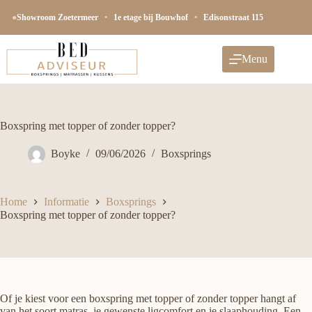
Ga
naar
●
Showroom Zoetermeer
•
1e etage bij Bouwhof
•
Edisonstraat 115
de
inhoud
Menu
Boxspring met topper of zonder topper?
Boyke
09/06/2026
Boxsprings
Home
Informatie
Boxsprings
Boxspring met topper of zonder topper?
Of je kiest voor een boxspring met topper of zonder topper hangt af
van het soort matras, je gewenste ligcomfort en je slaaphouding. Een