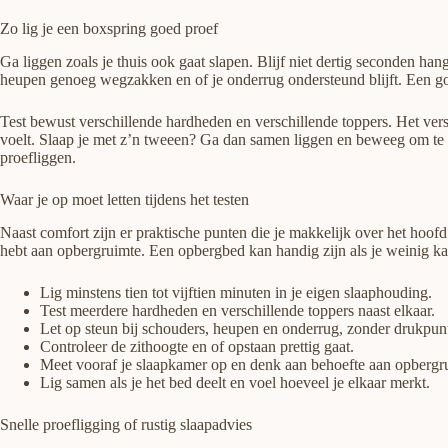
Zo lig je een boxspring goed proef
Ga liggen zoals je thuis ook gaat slapen. Blijf niet dertig seconden hang
heupen genoeg wegzakken en of je onderrug ondersteund blijft. Een goe
Test bewust verschillende hardheden en verschillende toppers. Het versc
voelt. Slaap je met z’n tweeen? Ga dan samen liggen en beweeg om te v
proefliggen.
Waar je op moet letten tijdens het testen
Naast comfort zijn er praktische punten die je makkelijk over het hoofd
hebt aan opbergruimte. Een opbergbed kan handig zijn als je weinig kas
Lig minstens tien tot vijftien minuten in je eigen slaaphouding.
Test meerdere hardheden en verschillende toppers naast elkaar.
Let op steun bij schouders, heupen en onderrug, zonder drukpun
Controleer de zithoogte en of opstaan prettig gaat.
Meet vooraf je slaapkamer op en denk aan behoefte aan opbergr
Lig samen als je het bed deelt en voel hoeveel je elkaar merkt.
Snelle proefligging of rustig slaapadvies