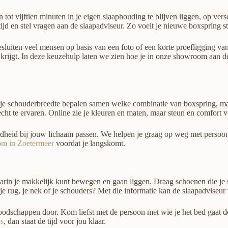
tot vijftien minuten in je eigen slaaphouding te blijven liggen, op vers
jd en stel vragen aan de slaapadviseur. Zo voelt je nieuwe boxspring s
sluiten veel mensen op basis van een foto of een korte proefligging van 
an krijgt. In deze keuzehulp laten we zien hoe je in onze showroom aan d
en je schouderbreedte bepalen samen welke combinatie van boxspring, mat
echt te ervaren. Online zie je kleuren en maten, maar steun en comfort voe
eid bij jouw lichaam passen. We helpen je graag op weg met persoonlijk
m in Zoetermeer
voordat je langskomt.
arin je makkelijk kunt bewegen en gaan liggen. Draag schoenen die je s
an je rug, je nek of je schouders? Met die informatie kan de slaapadviseu
oodschappen door. Kom liefst met de persoon met wie je het bed gaat de
es
, dan staat de tijd voor jou klaar.