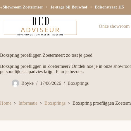
Ga
●
naar
Showroom Zoetermeer
•
1e etage bij Bouwhof
•
Edisonstraat 115
de
inhoud
Onze showroom
Boxspring proefliggen Zoetermeer: zo test je goed
Boxspring proefliggen in Zoetermeer? Ontdek hoe je in onze showroom 
persoonlijk slaapadvies krijgt. Plan je bezoek.
Boyke
17/06/2026
Boxsprings
Home
Informatie
Boxsprings
Boxspring proefliggen Zoetermee