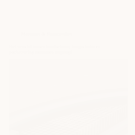
Matrassen
bij
rugklachten:
waar
moet
je
Matrassen & Slaapcomfort
echt
op
letten?
Het verschil tussen koudschuim, traagschuim en
pocketvering matrassen uitgelegd