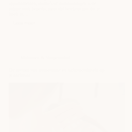
appartementen, studio’s of stadswoningen is de
ruimte vaak beperkt, maar dat betekent niet dat je
hoeft in…
Lees meer
Het
perfecte
matras
kiezen
voor
kleine
Matrassen & Slaapcomfort
slaapkamers
of
appartementen
De invloed van temperatuur en luchtvochtigheid op
je nachtrust