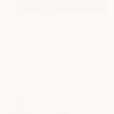
Matras voor stellen, samen slapen warm koud, twee
verschillende matrassen in één bed. Samen slapen
klinkt romantisch, maar in de praktijk is het vaak een
uitdaging. De één wil het koel, de ander warm. De
één ligt het liefst op…
Lees meer
Zo
verbeter
je
je
slaap
als
Matrassen & Slaapcomfort
stel
met
verschillende
Matrassen bij rugklachten: waar moet je echt op
voorkeuren
letten?