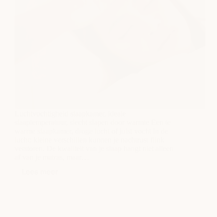
Luchtvochtigheid slaapkamer, ideale
slaaptemperatuur, slecht slapen door warmte Een te
warme slaapkamer, droge lucht of juist vocht in de
lucht: kleine verschillen kunnen je nachtrust flink
verstoren. De kwaliteit van je slaap hangt niet alleen
af van je matras, maar…
Lees meer
De
invloed
van
temperatuur
en