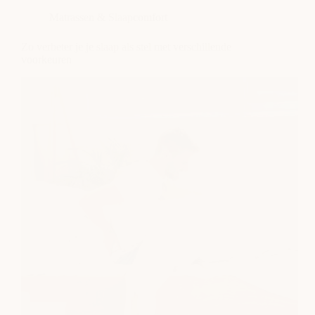
luchtvochtigheid
Matrassen & Slaapcomfort
op
je
nachtrust
Zo verbeter je je slaap als stel met verschillende
voorkeuren