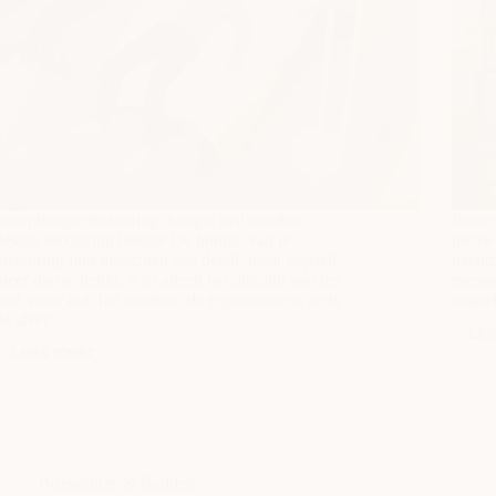
Instaphoogte boxspring, hoogte bed comfort,
Foute
design boxspring hoogte De hoogte van je
nieuwe
boxspring lijkt misschien een detail, maar bepaalt
nachtr
meer dan je denkt. Niet alleen het uiterlijk van het
mensen
bed, maar ook het comfort, de ergonomie en zelfs
simpel
de sfeer…
Le
Lees meer
De
ideale
hoogte
van
je
boxspring:
Boxsprings & Bedden
comfort,