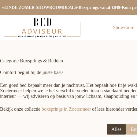
Ga
naar
●
EINDE ZOMER SHOWROOMDEALS
•
Boxsprings vanaf €849
•
Kom pro
de
inhoud
Showroom
Categorie
Boxsprings & Bedden
Comfort begint bij de juiste basis
Een goed bed bepaalt meer dan je nachtrust. Het bepaalt hoe fit je wak
Zoetermeer helpen we je het verschil te voelen tussen standaard bedden
interieur — wij adviseren op basis van jouw lichaam, slaaphouding en 
Bekijk onze collectie
boxsprings in Zoetermeer
of lees hieronder verde
Alles
Bo