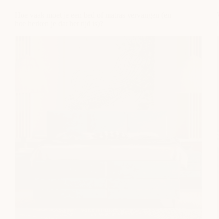
fris
en
Hoe vaak moet je een bed of matras vervangen (en
hygiënisch
hoe herken je dat het tijd is)?