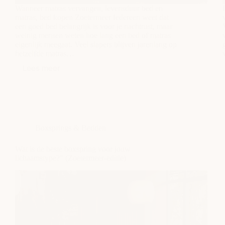
Wanneer matras vervangen, levensduur bed en
matras, bed kopen Zoetermeer Iedereen weet dat
een goed bed belangrijk is voor je nachtrust, maar
weinig mensen weten hoe lang een bed of matras
eigenlijk meegaat. Veel slapers blijven jarenlang op
hetzelfde matras…
Lees meer
Hoe
vaak
moet
je
een
bed
Boxsprings & Bedden
of
matras
vervangen
Wat is de beste boxspring voor jouw
(en
lichaamstype?” (Zoetermeer-editie)
hoe
herken
je
dat
het
tijd
is)?