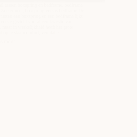
il tussen boxspring en bedframe, bedframe
 Zoetermeer, boxspring versus bedframe De
tussen een boxspring en een bedframe lijkt
 eerste gezicht vooral een kwestie van
 maar in werkelijkheid heeft het grote
d op je slaapcomfort, ventilatie…
es meer
Boxspring
of
bedframe:
wat
past
beter
in
jouw
slaapkamer?