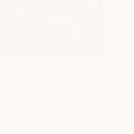
n bij het kopen van een boxspring Een
 boxspring kopen is een investering in je
ust, maar helaas ook een valkuil voor veel
. Te hard, te zacht, verkeerde afmetingen of
weg een matras dat niet bij je lichaam…
es meer
Top
5
veelgemaakte
fouten
bij
het
kopen
Boxsprings & Bedden
van