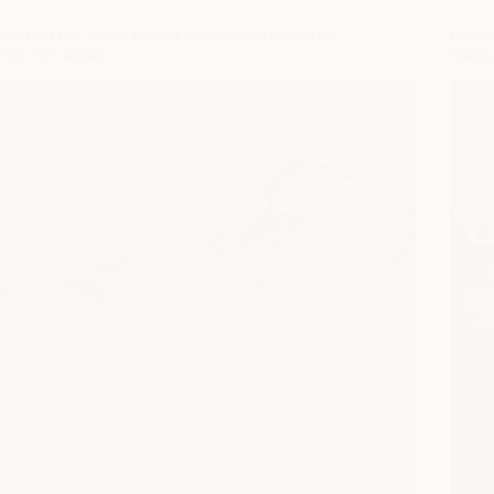
instapgemak
en
Waarom een goede bodem minstens zo belangrijk
Boxspr
design
is als het matras
slaap