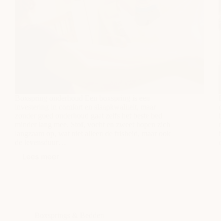
Boxspring onderhoud Een boxspring is een
investering in comfort en slaapkwaliteit, maar
zonder goed onderhoud gaat zelfs het beste bed
minder lang mee. Stof, vocht en zweet hopen zich
langzaam op, wat niet alleen de frisheid, maar ook
de levensduur…
Lees meer
Boxspring
onderhoud:
hoe
houd
je
je
Boxsprings & Bedden
bed