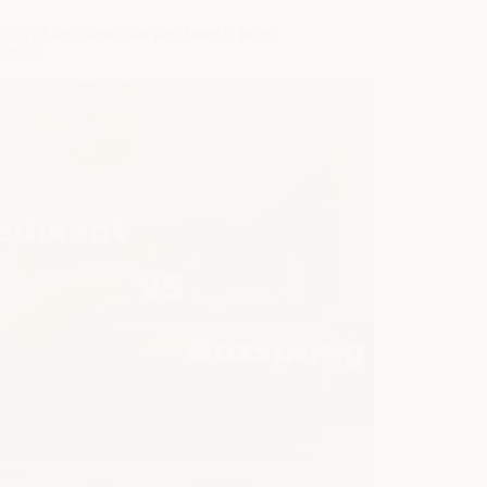
een
boxspring
ing of bedframe: wat past beter in jouw
kamer?