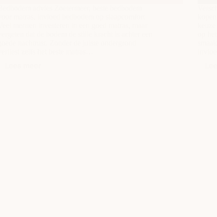
Bedbodem advies Zoetermeer, beste bedbodem
Versch
voor matras, invloed bedbodem op slaapcomfort
kopen
Veel mensen investeren in een goed matras, maar
keuze 
vergeten dat de bodem de stille kracht is achter een
op het
goede nachtrust. Zonder de juiste ondergrond
smaak,
verliest zelfs het beste matras…
invloe
Lees meer
Le
Waarom
een
goede
bodem
minstens
zo
belangrijk
is
als
het
matras