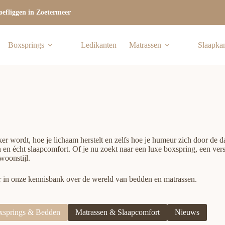
efliggen in Zoetermeer
Boxsprings
Ledikanten
Matrassen
Slaapka
ker wordt, hoe je lichaam herstelt en zelfs hoe je humeur zich door de
 en écht slaapcomfort. Of je nu zoekt naar een luxe boxspring, een vers
woonstijl.
r in onze kennisbank over de wereld van bedden en matrassen.
xsprings & Bedden
Matrassen & Slaapcomfort
Nieuws