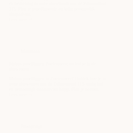
en bediening in onze showroom aan de Edisonstraat
115. Plan je proefligsessie en krijg persoonlijk
slaapadvies.
Lees meer
Opbergbed
proefliggen
Zoetermeer:
test
comfort
en
Matrassen
bediening
Matras proefliggen Zoetermeer: zo test je in de
showroom
Matras proefliggen in Zoetermeer? Ontdek hoe je in
onze showroom aan de Edisonstraat 115 rustig test
en persoonlijk slaapadvies krijgt. Plan je bezoek.
Lees meer
Matras
proefliggen
Zoetermeer:
zo
test
je
Boxsprings
in
de