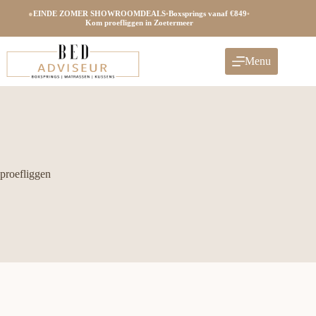
Ga
●
EINDE ZOMER SHOWROOMDEALS
•
Boxsprings vanaf €849
•
naar
Kom proefliggen in Zoetermeer
de
inhoud
Menu
proefliggen