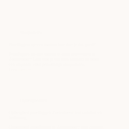
Slaapadvies
Proefliggen op een matras: hoe doe je dat goed?
Proefliggen op een matras in onze showroom in
Zoetermeer? Lees hoe je het slim aanpakt en boek
een afspraak voor persoonlijk slaapadvies.
Lees meer
Proefliggen
op
een
matras:
hoe
doe
Opbergbedden
je
dat
goed?
Opbergbed proefliggen Zoetermeer: test comfort en
bediening
Opbergbed proefliggen in Zoetermeer? Test comfort