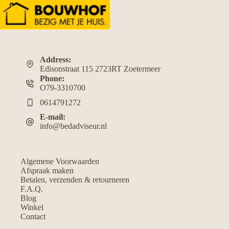
Lees meer
Bedden
showroom
Zoetermeer:
waarom
proefliggen
nodig
Address:
is
Edisonstraat 115 2723RT Zoetermeer
Phone:
O79-3310700
0614791272
E-mail:
info@bedadviseur.nl
Algemene Voorwaarden
Afspraak maken
Betalen, verzenden & retourneren
F.A.Q.
Blog
Winkel
Contact