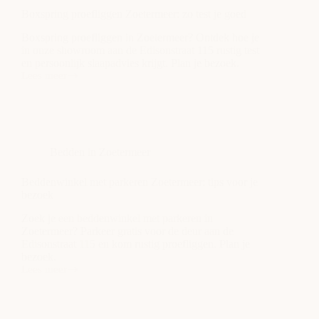
showroom
Boxspring proefliggen Zoetermeer: zo test je goed
Boxspring proefliggen in Zoetermeer? Ontdek hoe je
in onze showroom aan de Edisonstraat 115 rustig test
en persoonlijk slaapadvies krijgt. Plan je bezoek.
Lees meer
Boxspring
proefliggen
Zoetermeer:
zo
test
je
Bedden in Zoetermeer
goed
Beddenwinkel met parkeren Zoetermeer: tips voor je
bezoek
Zoek je een beddenwinkel met parkeren in
Zoetermeer? Parkeer gratis voor de deur aan de
Edisonstraat 115 en kom rustig proefliggen. Plan je
bezoek.
Lees meer
Beddenwinkel
met
parkeren
Zoetermeer: