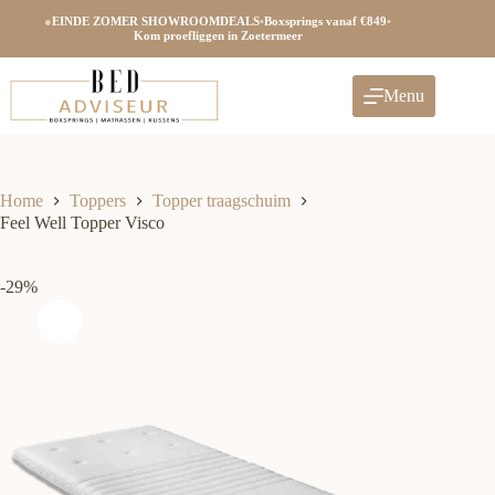
Ga
●
EINDE ZOMER SHOWROOMDEALS
•
Boxsprings vanaf €849
•
naar
Kom proefliggen in Zoetermeer
de
inhoud
Menu
Home
Toppers
Topper traagschuim
Feel Well Topper Visco
-29%