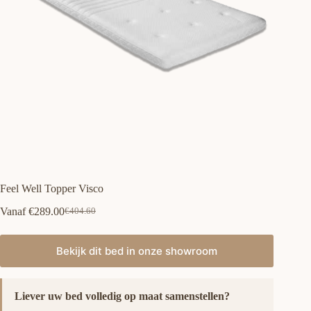
Feel Well Topper Visco
Vanaf
€
289.00
€
404.60
Oorspronkelijke
Huidige
prijs
prijs
was:
is:
Bekijk dit bed in onze showroom
€404.60.
€289.00.
Liever uw bed volledig op maat samenstellen?