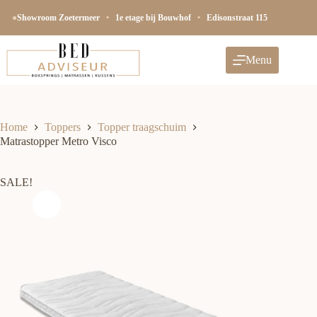
Ga
naar
●
Showroom Zoetermeer
•
1e etage bij Bouwhof
•
Edisonstraat 115
de
inhoud
Menu
Home
Toppers
Topper traagschuim
Matrastopper Metro Visco
SALE!