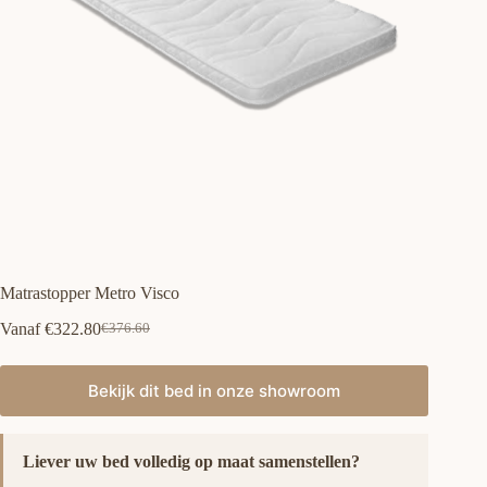
Matrastopper Metro Visco
Vanaf
€
322.80
€
376.60
Oorspronkelijke
Huidige
prijs
prijs
was:
is:
Bekijk dit bed in onze showroom
€376.60.
€322.80.
Liever uw bed volledig op maat samenstellen?