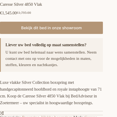
Caresse Silver 4850 Vlak
€
1,545.00
€
1,795.00
Oorspronkelijke
Huidige
prijs
prijs
was:
is:
Bekijk dit bed in onze showroom
€1,795.00.
€1,545.00.
Liever uw bed volledig op maat samenstellen?
U kunt uw bed helemaal naar wens samenstellen. Neem
contact met ons op voor de mogelijkheden in maten,
stoffen, kleuren en nachtkastjes.
Luxe vlakke Silver Collection boxspring met
handgecapitonneerd hoofdbord en royale instaphoogte van 71
cm. Koop de Caresse Silver 4850 Vlak bij BedAdviseur in
Zoetermeer – uw specialist in hoogwaardige boxsprings.