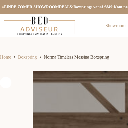
Ga
naar
●
EINDE ZOMER SHOWROOMDEALS
•
Boxsprings vanaf €849
•
Kom pro
de
inhoud
Showroom
Home
Boxspring
Norma Timeless Messina Boxspring