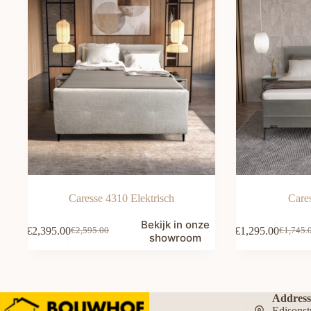
Caresse 4310 Elektrisch
Care
Bekijk in onze
€
2,395.00
€
1,295.00
€
2,595.00
€
1,745.
Oorspronkelijke
Huidige
Oorspro
Huidige
showroom
prijs
prijs
prijs
prijs
was:
is:
was:
is:
€2,595.00.
€2,395.00.
€1,745.
€1,295.
Address
Edisons