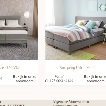
sse 4150 Vlak
Boxspring Urban Mood
Bekijk in onze
Bekijk in onz
Vanaf
00
nkelijke
showroom
€
1,175.00
showroom
€
1,468.60
Oorspronkelijke
Huidige
prijs
prijs
was:
is:
00.
00.
€1,468.60.
€1,175.00.
:
Algemene Voorwaarden
traat 115 2723RT
Afspraak maken