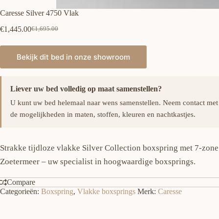
Caresse Silver 4750 Vlak
€
1,445.00
€
1,695.00
Oorspronkelijke
Huidige
prijs
prijs
was:
is:
Bekijk dit bed in onze showroom
€1,695.00.
€1,445.00.
Liever uw bed volledig op maat samenstellen?
U kunt uw bed helemaal naar wens samenstellen. Neem contact met
de mogelijkheden in maten, stoffen, kleuren en nachtkastjes.
Strakke tijdloze vlakke Silver Collection boxspring met 7-zon
Zoetermeer – uw specialist in hoogwaardige boxsprings.
Compare
Categorieën:
Boxspring
,
Vlakke boxsprings
Merk:
Caresse