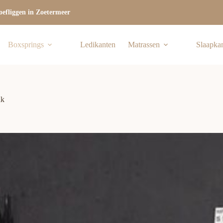
efliggen in Zoetermeer
Boxsprings
Ledikanten
Matrassen
Slaapka
ak