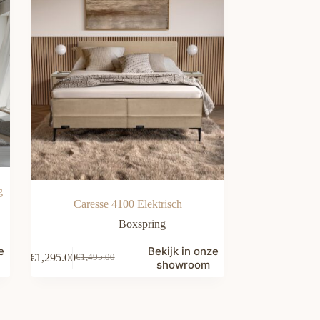
g
Caresse 4100 Elektrisch
Boxspring
e
Bekijk in onze
€
1,295.00
€
1,495.00
Oorspronkelijke
Huidige
showroom
prijs
prijs
was:
is:
€1,495.00.
€1,295.00.