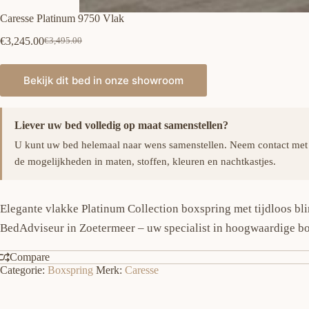
Caresse Platinum 9750 Vlak
€
3,245.00
€
3,495.00
Oorspronkelijke
Huidige
prijs
prijs
was:
is:
Bekijk dit bed in onze showroom
€3,495.00.
€3,245.00.
Liever uw bed volledig op maat samenstellen?
U kunt uw bed helemaal naar wens samenstellen. Neem contact met
de mogelijkheden in maten, stoffen, kleuren en nachtkastjes.
Elegante vlakke Platinum Collection boxspring met tijdloos b
BedAdviseur in Zoetermeer – uw specialist in hoogwaardige bo
Compare
Categorie:
Boxspring
Merk:
Caresse