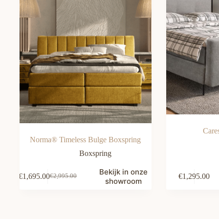
Care
Norma® Timeless Bulge Boxspring
Boxspring
Bekijk in onze
€
1,695.00
€
1,295.00
€
2,995.00
Oorspronkelijke
Huidige
showroom
prijs
prijs
was:
is:
€2,995.00.
€1,695.00.