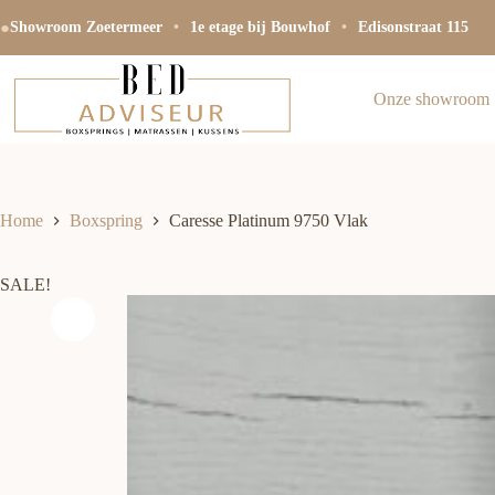
Ga
●
naar
Showroom Zoetermeer
•
1e etage bij Bouwhof
•
Edisonstraat 115
de
inhoud
Onze showroom
Home
Boxspring
Caresse Platinum 9750 Vlak
SALE!