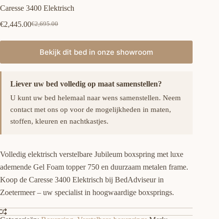
Caresse 3400 Elektrisch
€
2,445.00
€
2,695.00
Oorspronkelijke
Huidige
prijs
prijs
was:
is:
Bekijk dit bed in onze showroom
€2,695.00.
€2,445.00.
Liever uw bed volledig op maat samenstellen?
U kunt uw bed helemaal naar wens samenstellen. Neem
contact met ons op voor de mogelijkheden in maten,
stoffen, kleuren en nachtkastjes.
Volledig elektrisch verstelbare Jubileum boxspring met luxe
ademende Gel Foam topper 750 en duurzaam metalen frame.
Koop de Caresse 3400 Elektrisch bij BedAdviseur in
Zoetermeer – uw specialist in hoogwaardige boxsprings.