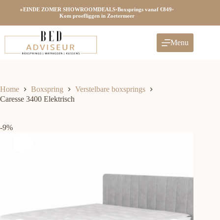
Ga
●
EINDE ZOMER SHOWROOMDEALS
•
Boxsprings vanaf €849
•
naar
Kom proefliggen in Zoetermeer
de
inhoud
Menu
Home
Boxspring
Verstelbare boxsprings
Caresse 3400 Elektrisch
-9%