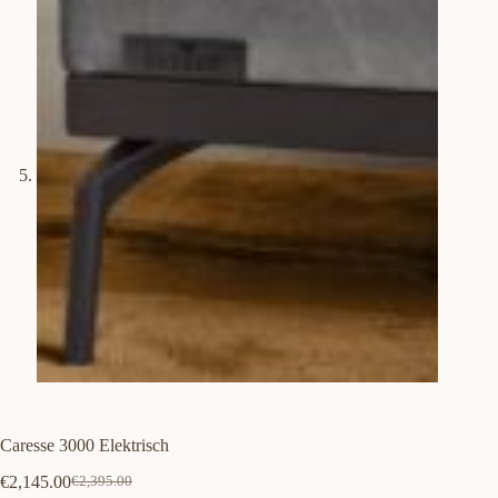
Caresse 3000 Elektrisch
€
2,145.00
€
2,395.00
Oorspronkelijke
Huidige