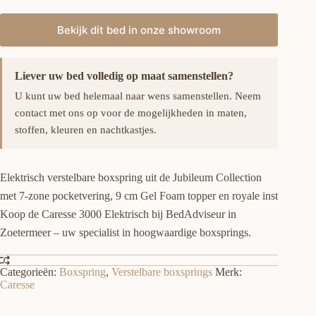
prijs
prijs
was:
is:
Bekijk dit bed in onze showroom
€2,395.00.
€2,145.00.
Liever uw bed volledig op maat samenstellen?
U kunt uw bed helemaal naar wens samenstellen. Neem
contact met ons op voor de mogelijkheden in maten,
stoffen, kleuren en nachtkastjes.
Elektrisch verstelbare boxspring uit de Jubileum Collection
met 7-zone pocketvering, 9 cm Gel Foam topper en royale inst
Koop de Caresse 3000 Elektrisch bij BedAdviseur in
Zoetermeer – uw specialist in hoogwaardige boxsprings.
Categorieën:
Boxspring
,
Verstelbare boxsprings
Merk:
Caresse