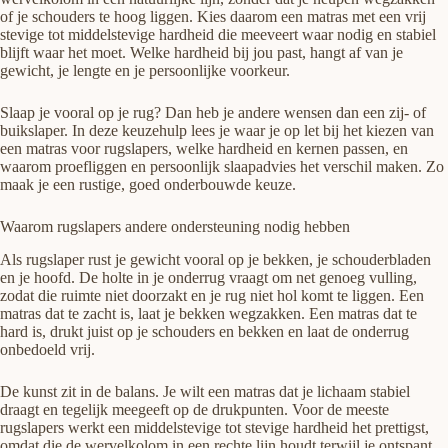
of je schouders te hoog liggen. Kies daarom een matras met een vrij
stevige tot middelstevige hardheid die meeveert waar nodig en stabiel
blijft waar het moet. Welke hardheid bij jou past, hangt af van je
gewicht, je lengte en je persoonlijke voorkeur.
Slaap je vooral op je rug? Dan heb je andere wensen dan een zij- of
buikslaper. In deze keuzehulp lees je waar je op let bij het kiezen van
een matras voor rugslapers, welke hardheid en kernen passen, en
waarom proefliggen en persoonlijk slaapadvies het verschil maken. Zo
maak je een rustige, goed onderbouwde keuze.
Waarom rugslapers andere ondersteuning nodig hebben
Als rugslaper rust je gewicht vooral op je bekken, je schouderbladen
en je hoofd. De holte in je onderrug vraagt om net genoeg vulling,
zodat die ruimte niet doorzakt en je rug niet hol komt te liggen. Een
matras dat te zacht is, laat je bekken wegzakken. Een matras dat te
hard is, drukt juist op je schouders en bekken en laat de onderrug
onbedoeld vrij.
De kunst zit in de balans. Je wilt een matras dat je lichaam stabiel
draagt en tegelijk meegeeft op de drukpunten. Voor de meeste
rugslapers werkt een middelstevige tot stevige hardheid het prettigst,
omdat die de wervelkolom in een rechte lijn houdt terwijl je ontspant.