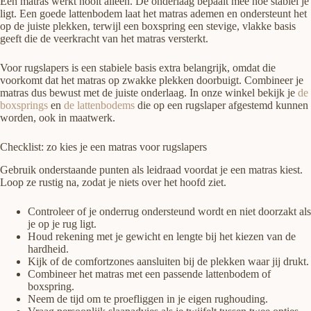
Een matras werkt nooit alleen. De onderlaag bepaalt mee hoe stabiel je
ligt. Een goede lattenbodem laat het matras ademen en ondersteunt het
op de juiste plekken, terwijl een boxspring een stevige, vlakke basis
geeft die de veerkracht van het matras versterkt.
Voor rugslapers is een stabiele basis extra belangrijk, omdat die
voorkomt dat het matras op zwakke plekken doorbuigt. Combineer je
matras dus bewust met de juiste onderlaag. In onze winkel bekijk je
de
boxsprings
en
de lattenbodems
die op een rugslaper afgestemd kunnen
worden, ook in maatwerk.
Checklist: zo kies je een matras voor rugslapers
Gebruik onderstaande punten als leidraad voordat je een matras kiest.
Loop ze rustig na, zodat je niets over het hoofd ziet.
Controleer of je onderrug ondersteund wordt en niet doorzakt als
je op je rug ligt.
Houd rekening met je gewicht en lengte bij het kiezen van de
hardheid.
Kijk of de comfortzones aansluiten bij de plekken waar jij drukt.
Combineer het matras met een passende lattenbodem of
boxspring.
Neem de tijd om te proefliggen in je eigen rughouding.