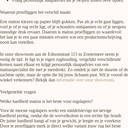
Vraag persoonlijk slaapadvies als je twijfelt tussen twee opties.
Waarom proefliggen het verschil maakt
Een matras kiezen op papier blijft gokken. Pas als je echt gaat liggen,
voel je of je rug recht ligt, of je schouders ontspannen en of je nergens
onnodige druk ervaart. Daarom is matras proefliggen zo waardevol:
het laat je in een paar minuten ervaren wat een productomschrijving
nooit kan vertellen.
In onze showroom aan de Edisonstraat 115 in Zoetermeer neem je
rustig de tijd. Je ligt in je eigen rughouding, vergelijkt verschillende
kernen naast elkaar en krijgt persoonlijk slaapadvies van een
matrasspecialist die met je meedenkt. Zo ontdek je niet de duurste of de
zachtste optie, maar de optie die bij jouw lichaam past. Wil je vooraf de
winkel verkennen? Bekijk dan
informatie over onze showroom
.
Veelgestelde vragen
Welke hardheid matras is het beste voor rugslapers?
Voor de meeste rugslapers werkt een middelstevige tot stevige
hardheid prettig, omdat die de wervelkolom in een rechte lijn houdt.
De juiste hardheid hangt af van je gewicht, je lengte en je voorkeur.
Door te proefliggen merk je direct welke variant jouw rug het beste