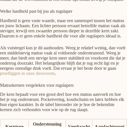
Welke hardheid past bij jou als rugslaper
Hardheid is geen vaste waarde, maar een samenspel tussen het matras
en jouw lichaam. Een lichter persoon ervaart hetzelfde matras vaak als
steviger, terwijl een zwaarder persoon dieper in dezelfde kern zakt.
Daarom is er geen enkele hardheid die voor alle rugslapers ideaal is.
Als vuistregel kun je dit aanhouden. Weeg je relatief weinig, dan voelt
een middelstevig matras vaak al voldoende ondersteunend. Weeg je
meer, dan biedt een stevige kern meer stabiliteit en voorkomt die dat je
onderrug doorzakt. Het belangrijkste blijft dat je rug recht ligt en je
nergens onnodige druk voelt. Dat ervaar je het beste door te gaan
proefliggen in onze showroom
.
Matraskernen vergeleken voor rugslapers
De kern bepaalt voor een groot deel hoe een matras aanvoelt en hoe
het je rug ondersteunt. Pocketvering, koudschuim en latex hebben elk
hun eigen karakter. In de tabel hieronder zie je hoe de bekendste
kernen zich verhouden voor wie op de rug slaapt.
Ondersteuning
Kerntype
Veerkracht
Aandachtspunt