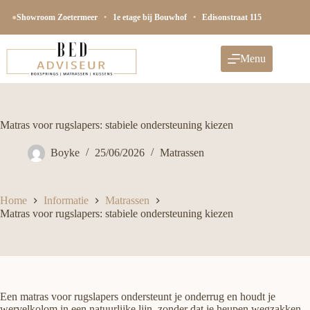
Ga
naar
●
Showroom Zoetermeer
•
1e etage bij Bouwhof
•
Edisonstraat 115
de
inhoud
Menu
Matras voor rugslapers: stabiele ondersteuning kiezen
Boyke
25/06/2026
Matrassen
Home
Informatie
Matrassen
Matras voor rugslapers: stabiele ondersteuning kiezen
Een matras voor rugslapers ondersteunt je onderrug en houdt je
wervelkolom in een natuurlijke lijn, zonder dat je heupen wegzakken