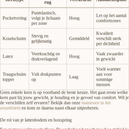
rug
Puntelastisch,
Let op het aantal
Pocketvering
volgt je lichaam
Hoog
comfortzones
per zone
Kwaliteit
Stevig en
Koudschuim
Gemiddeld
verschilt sterk
gelijkmatig
per dichtheid
Veerkrachtig en
Vaak zwaarder
Latex
Hoog
drukverlagend
in gewicht
Voelt warmer
Traagschuim
Vult drukpunten
aan voor
Laag
topper
op
sommige
mensen
Geen enkele kern is op voorhand de beste keuze. Het gaat erom welke
kern past bij jouw gewicht, je houding en je gevoel van comfort. Wil je
de verschillen zelf ervaren? Bekijk dan onze
matrassen in het
assortiment
en kom ze daarna naast elkaar uitproberen.
De rol van je lattenbodem en boxspring