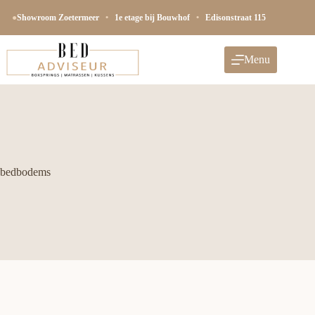
Ga
naar
●
Showroom Zoetermeer
•
1e etage bij Bouwhof
•
Edisonstraat 115
de
inhoud
Menu
bedbodems