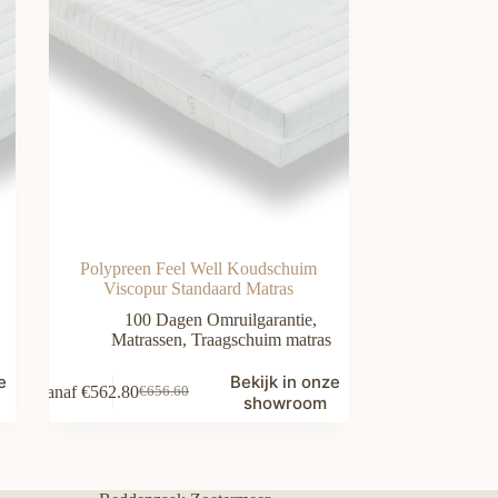
Polypreen Feel Well Koudschuim
Viscopur Standaard Matras
100 Dagen Omruilgarantie
,
Matrassen
,
Traagschuim matras
e
Bekijk in onze
Vanaf
€
562.80
€
656.60
Oorspronkelijke
Huidige
showroom
prijs
prijs
was:
is:
€656.60.
€562.80.