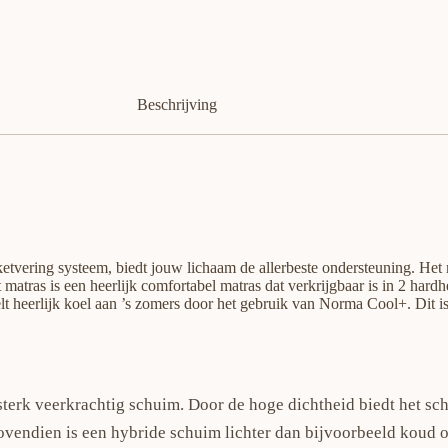
Beschrijving
tvering systeem, biedt jouw lichaam de allerbeste ondersteuning. Het m
matras is een heerlijk comfortabel matras dat verkrijgbaar is in 2 ha
t heerlijk koel aan ’s zomers door het gebruik van Norma Cool+. Dit i
.
sterk veerkrachtig schuim. Door de hoge dichtheid biedt het sc
Bovendien is een hybride schuim lichter dan bijvoorbeeld koud o