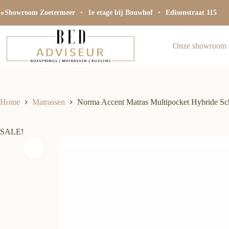
Ga
●
naar
Showroom Zoetermeer
•
1e etage bij Bouwhof
•
Edisonstraat 115
de
inhoud
Onze showroom
Home
Matrassen
Norma Accent Matras Multipocket Hybride S
SALE!