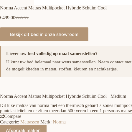
Norma Accent Matras Multipocket Hybride Schuim Cool+
€
499.00
€
659.00
Oorspronkelijke
Huidige
prijs
prijs
was:
is:
Bekijk dit bed in onze showroom
€659.00.
€499.00.
Liever uw bed volledig op maat samenstellen?
U kunt uw bed helemaal naar wens samenstellen. Neem contact met
de mogelijkheden in maten, stoffen, kleuren en nachtkastjes.
Norma Accent Matras Multipocket Hybride Schuim Cool+ Medium
Dit luxe matras van norma met een thermisch gehard 7 zones multipock
puntelasticiteit en er zitten meer dan 500 veren in een 1 persoons matra
Compare
Categorie:
Matrassen
Merk:
Norma
Afspraak maken