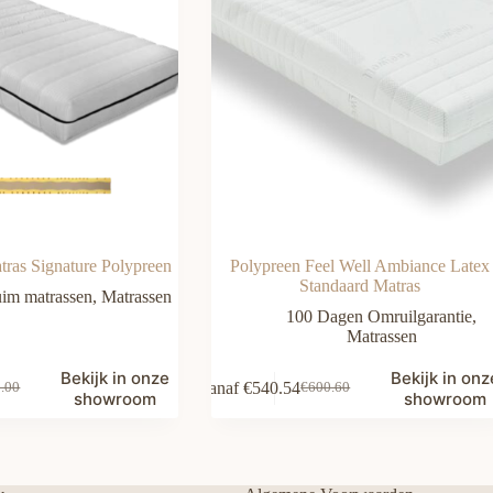
ras Signature Polypreen
Polypreen Feel Well Ambiance Latex
Standaard Matras
im matrassen
,
Matrassen
100 Dagen Omruilgarantie
,
Matrassen
Bekijk in onze
Bekijk in onz
Vanaf
€
540.54
.00
€
600.60
pronkelijke
ige
Oorspronkelijke
Huidige
showroom
showroom
prijs
prijs
was:
is:
.00.
.65.
€600.60.
€540.54.