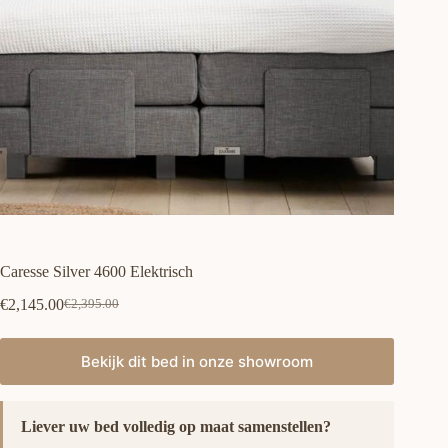
Caresse Silver 4600 Elektrisch
€
2,145.00
€
2,395.00
Oorspronkelijke
Huidige
prijs
prijs
was:
is:
Bekijk dit bed in onze showroom
€2,395.00.
€2,145.00.
Liever uw bed volledig op maat samenstellen?