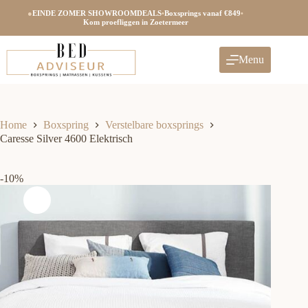
Ga
●
EINDE ZOMER SHOWROOMDEALS
•
Boxsprings vanaf €849
•
naar
Kom proefliggen in Zoetermeer
de
inhoud
Menu
Home
Boxspring
Verstelbare boxsprings
Caresse Silver 4600 Elektrisch
-10%