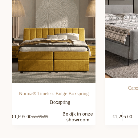
Care
Norma® Timeless Bulge Boxspring
Boxspring
Bekijk in onze
€
1,695.00
€
1,295.00
€
2,995.00
Oorspronkelijke
Huidige
showroom
prijs
prijs
was:
is:
€2,995.00.
€1,695.00.