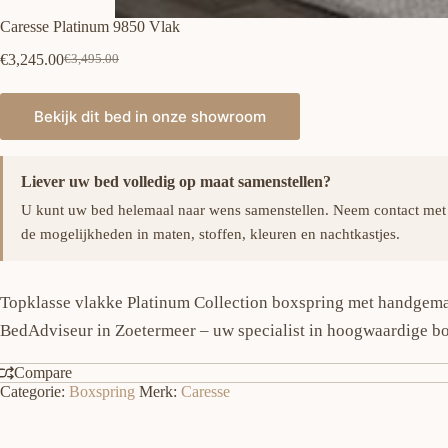
Caresse Platinum 9850 Vlak
€
3,245.00
€
3,495.00
Oorspronkelijke
Huidige
prijs
prijs
was:
is:
Bekijk dit bed in onze showroom
€3,495.00.
€3,245.00.
Liever uw bed volledig op maat samenstellen?
U kunt uw bed helemaal naar wens samenstellen. Neem contact met
de mogelijkheden in maten, stoffen, kleuren en nachtkastjes.
Topklasse vlakke Platinum Collection boxspring met handgema
BedAdviseur in Zoetermeer – uw specialist in hoogwaardige bo
Compare
Categorie:
Boxspring
Merk:
Caresse