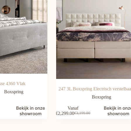
sse 4360 Vlak
247 3L Boxspring Electrisch verstelbaa
Boxspring
Boxspring
Bekijk in onze
Bekijk in onz
Vanaf
showroom
€
2,299.00
showroom
€
3,199.00
Oorspronkelijke
Huidige
prijs
prijs
was:
is: