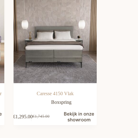
r
Caresse 4150 Vlak
Boxspring
e
Bekijk in onze
€
1,295.00
€
1,745.00
Oorspronkelijke
Huidige
showroom
prijs
prijs
was:
is:
€1,745.00.
€1,295.00.