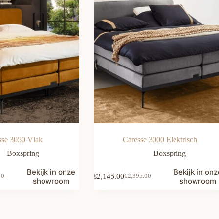
sse 3050 Vlak
Caresse 3000 Elektrisch
Boxspring
Boxspring
Bekijk in onze
Bekijk in onz
€
2,145.00
00
€
2,395.00
nkelijke
Oorspronkelijke
Huidige
showroom
showroom
prijs
prijs
was:
is:
00.
00.
€2,395.00.
€2,145.00.