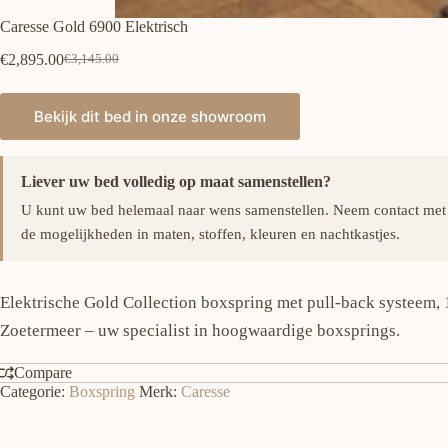
Caresse Gold 6900 Elektrisch
€
2,895.00
€
3,145.00
Oorspronkelijke
Huidige
prijs
prijs
was:
is:
Bekijk dit bed in onze showroom
€3,145.00.
€2,895.00.
Liever uw bed volledig op maat samenstellen?
U kunt uw bed helemaal naar wens samenstellen. Neem contact met
de mogelijkheden in maten, stoffen, kleuren en nachtkastjes.
Elektrische Gold Collection boxspring met pull-back systeem, 
Zoetermeer – uw specialist in hoogwaardige boxsprings.
Compare
Categorie:
Boxspring
Merk:
Caresse