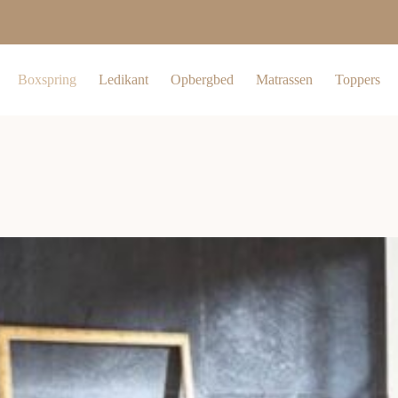
Boxspring
Ledikant
Opbergbed
Matrassen
Toppers