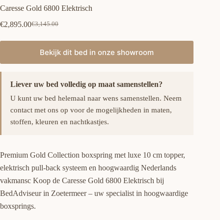
Caresse Gold 6800 Elektrisch
€
2,895.00
€
3,145.00
Oorspronkelijke
Huidige
prijs
prijs
was:
is:
Bekijk dit bed in onze showroom
€3,145.00.
€2,895.00.
Liever uw bed volledig op maat samenstellen?
U kunt uw bed helemaal naar wens samenstellen. Neem
contact met ons op voor de mogelijkheden in maten,
stoffen, kleuren en nachtkastjes.
Premium Gold Collection boxspring met luxe 10 cm topper,
elektrisch pull-back systeem en hoogwaardig Nederlands
vakmansc Koop de Caresse Gold 6800 Elektrisch bij
BedAdviseur in Zoetermeer – uw specialist in hoogwaardige
boxsprings.