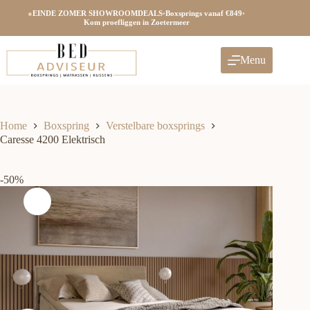
Ga
●
EINDE ZOMER SHOWROOMDEALS
•
Boxsprings vanaf €849
•
naar
Kom proefliggen in Zoetermeer
de
inhoud
Menu
Home
Boxspring
Verstelbare boxsprings
Caresse 4200 Elektrisch
-50%