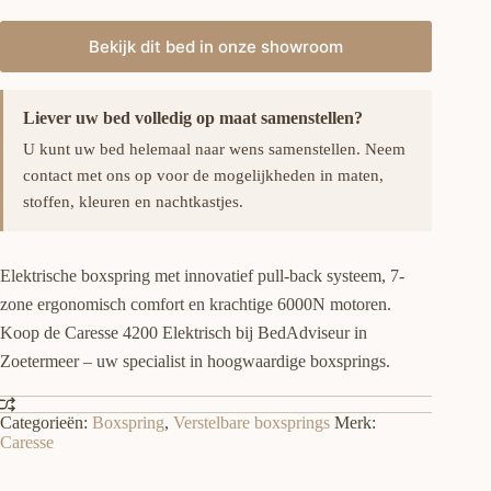
prijs
prijs
was:
is:
Bekijk dit bed in onze showroom
€3,295.00.
€1,645.00.
Liever uw bed volledig op maat samenstellen?
U kunt uw bed helemaal naar wens samenstellen. Neem
contact met ons op voor de mogelijkheden in maten,
stoffen, kleuren en nachtkastjes.
Elektrische boxspring met innovatief pull-back systeem, 7-
zone ergonomisch comfort en krachtige 6000N motoren.
Koop de Caresse 4200 Elektrisch bij BedAdviseur in
Zoetermeer – uw specialist in hoogwaardige boxsprings.
Categorieën:
Boxspring
,
Verstelbare boxsprings
Merk:
Caresse