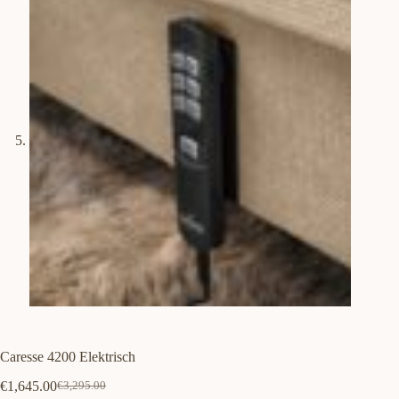
Caresse 4200 Elektrisch
€
1,645.00
€
3,295.00
Oorspronkelijke
Huidige