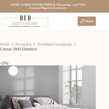
Ga
●
EINDE ZOMER SHOWROOMDEALS
•
Boxsprings vanaf €849
•
naar
Kom proefliggen in Zoetermeer
de
inhoud
Menu
Home
Boxspring
Verstelbare boxsprings
Caresse 3800 Elektrisch
-10%