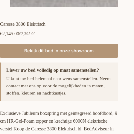
Caresse 3800 Elektrisch
€
2,145.00
€
2,395.00
Oorspronkelijke
Huidige
prijs
prijs
was:
is:
Bekijk dit bed in onze showroom
€2,395.00.
€2,145.00.
Liever uw bed volledig op maat samenstellen?
U kunt uw bed helemaal naar wens samenstellen. Neem
contact met ons op voor de mogelijkheden in maten,
stoffen, kleuren en nachtkastjes.
Exclusieve Jubileum boxspring met geïntegreerd hoofdbord, 9
cm HR-Gel-Foam topper en krachtige 6000N elektrische
verstel Koop de Caresse 3800 Elektrisch bij BedAdviseur in