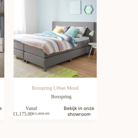
Boxspring Urban Mood
Boxspring
e
Bekijk in onze
Vanaf
€
1,175.00
showroom
€
1,468.60
Oorspronkelijke
Huidige
prijs
prijs
was:
is:
€1,468.60.
€1,175.00.