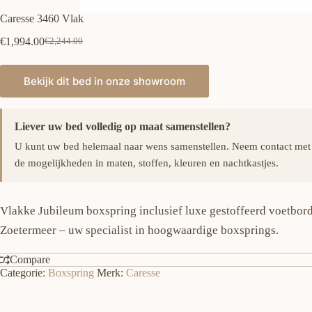
Caresse 3460 Vlak
€
1,994.00
€
2,244.00
Oorspronkelijke
Huidige
prijs
prijs
was:
is:
Bekijk dit bed in onze showroom
€2,244.00.
€1,994.00.
Liever uw bed volledig op maat samenstellen?
U kunt uw bed helemaal naar wens samenstellen. Neem contact met
de mogelijkheden in maten, stoffen, kleuren en nachtkastjes.
Vlakke Jubileum boxspring inclusief luxe gestoffeerd voetbor
Zoetermeer – uw specialist in hoogwaardige boxsprings.
Compare
Categorie:
Boxspring
Merk:
Caresse