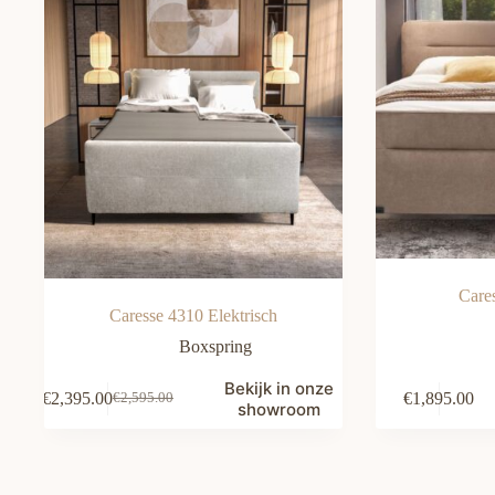
Care
Caresse 4310 Elektrisch
Boxspring
Bekijk in onze
€
2,395.00
€
1,895.00
€
2,595.00
Oorspronkelijke
Huidige
showroom
prijs
prijs
was:
is:
€2,595.00.
€2,395.00.