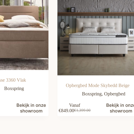
sse 3360 Vlak
Opbergbed Mode Skybedd Beige
Boxspring
Boxspring
,
Opbergbed
Bekijk in onze
Bekijk in onz
Vanaf
showroom
€
849.00
showroom
€
1,399.00
Oorspronkelijke
Huidige
prijs
prijs
was:
is:
€1,399.00.
€849.00.