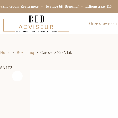
Ga
●
naar
Showroom Zoetermeer
•
1e etage bij Bouwhof
•
Edisonstraat 115
de
inhoud
Onze showroom
Home
Boxspring
Caresse 3460 Vlak
SALE!