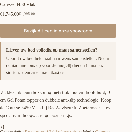
Caresse 3450 Vlak
€
1,745.00
€
1,995.00
Oorspronkelijke
Huidige
prijs
prijs
was:
is:
Bekijk dit bed in onze showroom
€1,995.00.
€1,745.00.
Liever uw bed volledig op maat samenstellen?
U kunt uw bed helemaal naar wens samenstellen. Neem
contact met ons op voor de mogelijkheden in maten,
stoffen, kleuren en nachtkastjes.
Vlakke Jubileum boxspring met strak modern hoofdbord, 9
cm Gel Foam topper en dubbele anti-slip technologie. Koop
de Caresse 3450 Vlak bij BedAdviseur in Zoetermeer – uw
specialist in hoogwaardige boxsprings.
Categorieën:
Boxspring
,
Vlakke boxsprings
Merk:
Caresse