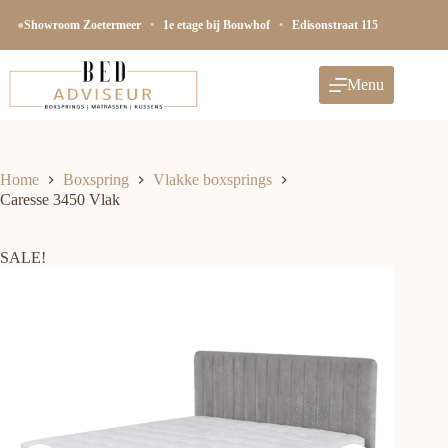
Ga
naar
●
Showroom Zoetermeer
•
1e etage bij Bouwhof
•
Edisonstraat 115
de
inhoud
Menu
Home
Boxspring
Vlakke boxsprings
Caresse 3450 Vlak
SALE!