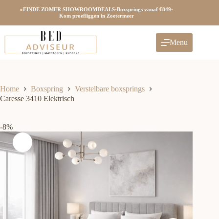
Ga
●
EINDE ZOMER SHOWROOMDEALS
•
Boxsprings vanaf €849
•
naar
Kom proefliggen in Zoetermeer
de
inhoud
Menu
Home
Boxspring
Verstelbare boxsprings
Caresse 3410 Elektrisch
-8%