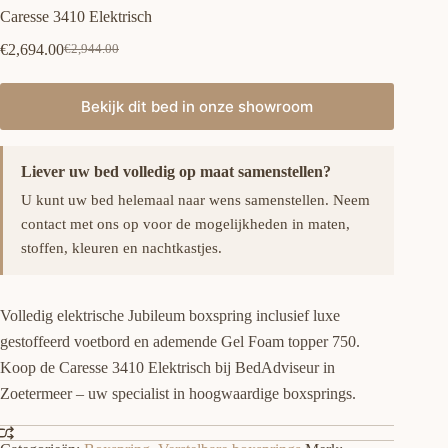
Caresse 3410 Elektrisch
€
2,694.00
€
2,944.00
Oorspronkelijke
Huidige
prijs
prijs
was:
is:
Bekijk dit bed in onze showroom
€2,944.00.
€2,694.00.
Liever uw bed volledig op maat samenstellen?
U kunt uw bed helemaal naar wens samenstellen. Neem
contact met ons op voor de mogelijkheden in maten,
stoffen, kleuren en nachtkastjes.
Volledig elektrische Jubileum boxspring inclusief luxe
gestoffeerd voetbord en ademende Gel Foam topper 750.
Koop de Caresse 3410 Elektrisch bij BedAdviseur in
Zoetermeer – uw specialist in hoogwaardige boxsprings.