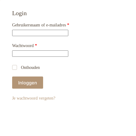
Login
Vereist
Gebruikersnaam of e-mailadres
*
Vereist
Wachtwoord
*
Onthouden
Inloggen
Je wachtwoord vergeten?