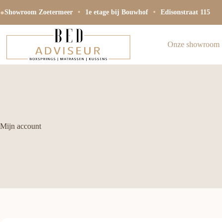
Ga
●
naar
Showroom Zoetermeer
•
1e etage bij Bouwhof
•
Edisonstraat 115
de
inhoud
Onze showroom
Mijn account