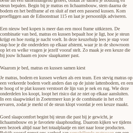
beste als één samenhangend geheel, omdat ze samen je houding en
steun bepalen. Begin bij je matras en lichaamsbouw, stem daarna de
bodem en het bedframe af en sluit af met een passend kussen. Kom
proefliggen aan de Edisonstraat 115 en laat je persoonlijk adviseren.
Een nieuw bed kopen is meer dan een mooi frame uitkiezen. De
combinatie van bed, matras en kussen bepaalt hoe je ligt, hoe je steun
krijgt en hoe rustig je nacht voelt. In deze keuzehulp lees je stap voor
stap hoe je die onderdelen op elkaar afstemt, waar je in de showroom
op let en welke vragen je jezelf vooraf stelt. Zo maak je een keuze die
bij jouw lichaam en jouw slaapkamer past.
Waarom je bed, matras en kussen samen kiest
Je matras, bodem en kussen werken als een team. Een stevig matras op
een verkeerde bodem voelt anders dan op de juiste lattenbodem, en een
te hoog of te plat kussen verstoort de lijn van je nek en rug. Wie deze
onderdelen los koopt, loopt het risico dat ze niet op elkaar aansluiten.
In een slaapwinkel in Zoetermeer kun je de combinatie in het echt
ervaren, zodat je merkt of de steun klopt voordat je een keuze maakt.
Goed slaapcomfort begint bij steun die past bij je gewicht, je
lichaamsbouw en je favoriete slaaphouding. Daarom kijken we tijdens
een bezoek altijd naar het totaalplaatje en niet naar losse producten.
Bekijk vooraf gerust ons aanbod aan
verschillende matrassen
om een