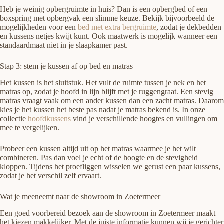
Heb je weinig opbergruimte in huis? Dan is een opbergbed of een
boxspring met opbergvak een slimme keuze. Bekijk bijvoorbeeld de
mogelijkheden voor een
bed met extra bergruimte
, zodat je dekbedden
en kussens netjes kwijt kunt. Ook maatwerk is mogelijk wanneer een
standaardmaat niet in je slaapkamer past.
Stap 3: stem je kussen af op bed en matras
Het kussen is het sluitstuk. Het vult de ruimte tussen je nek en het
matras op, zodat je hoofd in lijn blijft met je ruggengraat. Een stevig
matras vraagt vaak om een ander kussen dan een zacht matras. Daarom
kies je het kussen het beste pas nadat je matras bekend is. In onze
collectie
hoofdkussens
vind je verschillende hoogtes en vullingen om
mee te vergelijken.
Probeer een kussen altijd uit op het matras waarmee je het wilt
combineren. Pas dan voel je echt of de hoogte en de stevigheid
kloppen. Tijdens het proefliggen wisselen we gerust een paar kussens,
zodat je het verschil zelf ervaart.
Wat je meeneemt naar de showroom in Zoetermeer
Een goed voorbereid bezoek aan de showroom in Zoetermeer maakt
het kiezen makkelijker. Met de juiste informatie kunnen wij je gerichter