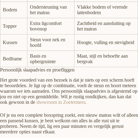
Ondersteuning van
Vlakke bodem of verende
Bodem
het matras
lattenbodem
Extra ligcomfort
Zachtheid en aansluiting op
Topper
bovenop
het matras
Steun voor nek en
Kussen
Hoogte, vulling en stevigheid
hoofd
Basis en
Maat, stijl en behoefte aan
Bedframe
opbergruimte
bergvak
Persoonlijk slaapadvies en proefliggen
Het grote voordeel van een bezoek is dat je niets op een scherm hoeft
te beoordelen. Je ligt op de combinatie, voelt de steun en hoort meteen
waarom we iets aanraden. Ons persoonlijk slaapadvies is afgestemd op
jou en niet op een gemiddelde. Wil je rustig rondkijken, dan kan dat
ook gewoon in de
showroom in Zoetermeer
.
Of je nu een complete boxspring zoekt, een nieuw matras wilt of alleen
een passend kussen, je bent welkom om alles in alle rust uit te
proberen. Neem de tijd, lig een paar minuten en vergelijk gerust
meerdere opties naast elkaar.