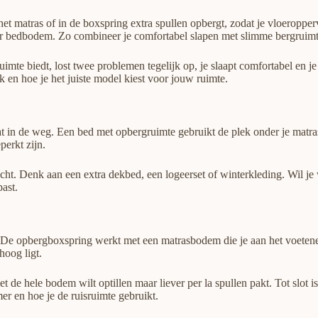
t matras of in de boxspring extra spullen opbergt, zodat je vloeropperv
r bedbodem. Zo combineer je comfortabel slapen met slimme bergruimte
imte biedt, lost twee problemen tegelijk op, je slaapt comfortabel en j
k en hoe je het juiste model kiest voor jouw ruimte.
taat in de weg. Een bed met opbergruimte gebruikt de plek onder je matra
perkt zijn.
 zicht. Denk aan een extra dekbed, een logeerset of winterkleding. Wil 
ast.
De opbergboxspring werkt met een matrasbodem die je aan het voeteneind
hoog ligt.
iet de hele bodem wilt optillen maar liever per la spullen pakt. Tot slo
r en hoe je de ruisruimte gebruikt.