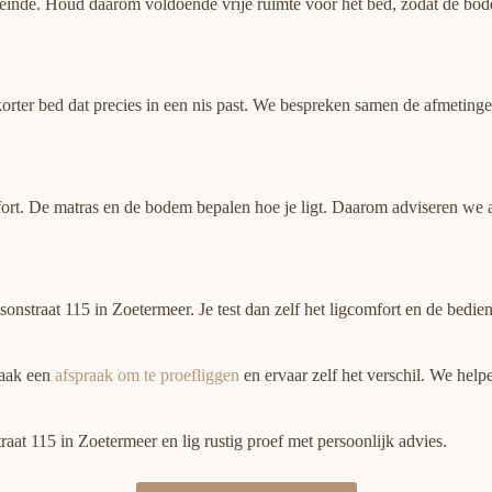
neinde. Houd daarom voldoende vrije ruimte voor het bed, zodat de bo
 korter bed dat precies in een nis past. We bespreken samen de afmetin
fort. De matras en de bodem bepalen hoe je ligt. Daarom adviseren we a
onstraat 115 in Zoetermeer. Je test dan zelf het ligcomfort en de bed
Maak een
afspraak om te proefliggen
en ervaar zelf het verschil. We hel
t 115 in Zoetermeer en lig rustig proef met persoonlijk advies.