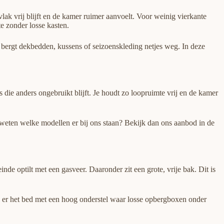
lak vrij blijft en de kamer ruimer aanvoelt. Voor weinig vierkante
 zonder losse kasten.
e bergt dekbedden, kussens of seizoenskleding netjes weg. In deze
s die anders ongebruikt blijft. Je houdt zo loopruimte vrij en de kamer
je weten welke modellen er bij ons staan? Bekijk dan ons aanbod in de
e optilt met een gasveer. Daaronder zit een grote, vrije bak. Dit is
t is er het bed met een hoog onderstel waar losse opbergboxen onder