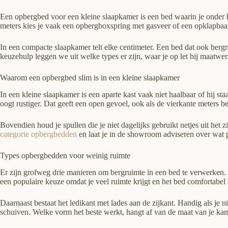
Een opbergbed voor een kleine slaapkamer is een bed waarin je onder he
meters kies je vaak een opbergboxspring met gasveer of een opklapbaa
In een compacte slaapkamer telt elke centimeter. Een bed dat ook bergru
keuzehulp leggen we uit welke types er zijn, waar je op let bij maatwer
Waarom een opbergbed slim is in een kleine slaapkamer
In een kleine slaapkamer is een aparte kast vaak niet haalbaar of hij s
oogt rustiger. Dat geeft een open gevoel, ook als de vierkante meters be
Bovendien houd je spullen die je niet dagelijks gebruikt netjes uit het
categorie opbergbedden
en laat je in de showroom adviseren over wat p
Types opbergbedden voor weinig ruimte
Er zijn grofweg drie manieren om bergruimte in een bed te verwerken. 
een populaire keuze omdat je veel ruimte krijgt en het bed comfortabel 
Daarnaast bestaat het ledikant met lades aan de zijkant. Handig als je n
schuiven. Welke vorm het beste werkt, hangt af van de maat van je kame