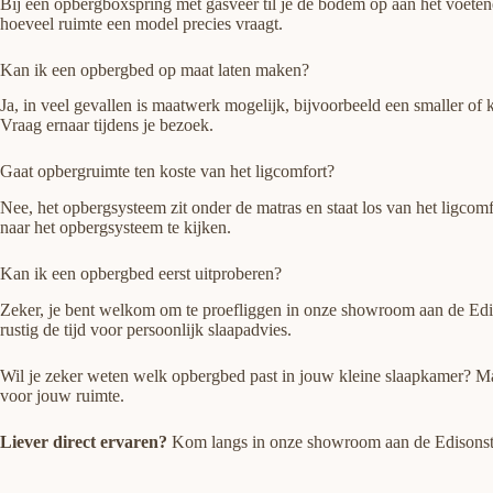
Bij een opbergboxspring met gasveer til je de bodem op aan het voete
hoeveel ruimte een model precies vraagt.
Kan ik een opbergbed op maat laten maken?
Ja, in veel gevallen is maatwerk mogelijk, bijvoorbeeld een smaller of
Vraag ernaar tijdens je bezoek.
Gaat opbergruimte ten koste van het ligcomfort?
Nee, het opbergsysteem zit onder de matras en staat los van het ligcom
naar het opbergsysteem te kijken.
Kan ik een opbergbed eerst uitproberen?
Zeker, je bent welkom om te proefliggen in onze showroom aan de Edis
rustig de tijd voor persoonlijk slaapadvies.
Wil je zeker weten welk opbergbed past in jouw kleine slaapkamer? 
voor jouw ruimte.
Liever direct ervaren?
Kom langs in onze showroom aan de Edisonstraa