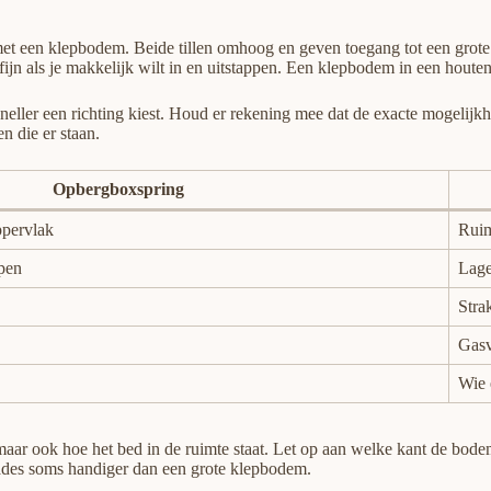
t een klepbodem. Beide tillen omhoog en geven toegang tot een grote o
ijn als je makkelijk wilt in en uitstappen. Een klepbodem in een houten 
e sneller een richting kiest. Houd er rekening mee dat de exacte mogeli
n die er staan.
Opbergboxspring
ppervlak
Ruim
ppen
Lage
Strak
Gasv
Wie 
 maar ook hoe het bed in de ruimte staat. Let op aan welke kant de bod
 lades soms handiger dan een grote klepbodem.