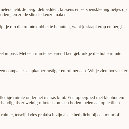
eters hebt. Je bergt dekbedden, kussens en seizoenskleding netjes op
bodem, en zo de slimste keuze maken.
t je om die ruimte dubbel te benutten, want je slaapt erop en bergt
eel in past. Met een ruimtebesparend bed gebruik je die holle ruimte
een compacte slaapkamer rustiger en ruimer aan. Wil je zien hoeveel er
olledige ruimte onder het matras kunt. Een opbergbed met klepbodem
 handig als er weinig ruimte is om een bodem helemaal op te tillen.
imte, terwijl lades praktisch zijn als je bed dicht bij een muur of