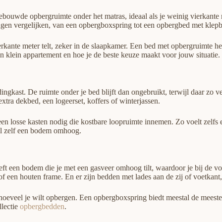
ouwde opbergruimte onder het matras, ideaal als je weinig vierkante m
ingen vergelijken, van een opbergboxspring tot een opbergbed met klep
ante meter telt, zeker in de slaapkamer. Een bed met opbergruimte help
j een klein appartement en hoe je de beste keuze maakt voor jouw situatie.
ngkast. De ruimte onder je bed blijft dan ongebruikt, terwijl daar zo v
xtra dekbed, een logeerset, koffers of winterjassen.
en losse kasten nodig die kostbare loopruimte innemen. Zo voelt zelfs 
il zelf een bodem omhoog.
ft een bodem die je met een gasveer omhoog tilt, waardoor je bij de v
f een houten frame. En er zijn bedden met lades aan de zij of voetkant,
hoeveel je wilt opbergen. Een opbergboxspring biedt meestal de meeste ru
llectie
opbergbedden
.