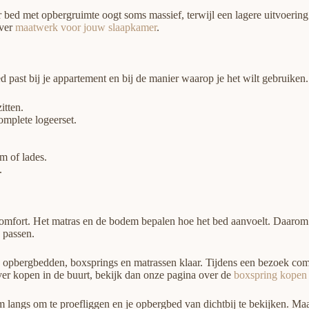
ed met opbergruimte oogt soms massief, terwijl een lagere uitvoering e
over
maatwerk voor jouw slaapkamer
.
 past bij je appartement en bij de manier waarop je het wilt gebruiken.
itten.
omplete logeerset.
m of lades.
.
omfort. Het matras en de bodem bepalen hoe het bed aanvoelt. Daarom ra
e passen.
opbergbedden, boxsprings en matrassen klaar. Tijdens een bezoek combi
er kopen in de buurt, bekijk dan onze pagina over de
boxspring kopen 
langs om te proefliggen en je opbergbed van dichtbij te bekijken. M