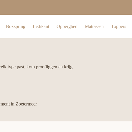
Boxspring
Ledikant
Opbergbed
Matrassen
Toppers
lk type past, kom proefliggen en krijg
ement in Zoetermeer