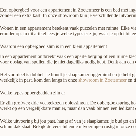
Een opbergbed voor een appartement in Zoetermeer is een bed met ingeb
zonder een extra kast. In onze showroom kun je verschillende uitvoer
Wonen in een appartement betekent vaak puzzelen met ruimte. Elke vierk
eronder op. In dit artikel lees je welke types er zijn, waar je op let bi
Waarom een opbergbed slim is in een klein appartement
In een appartement ontbreekt vaak een aparte berging of een ruime kledi
voor opslag van spullen die je niet dagelijks nodig hebt. Denk aan een e
Het voordeel is dubbel. Je houdt je slaapkamer opgeruimd en je hebt ge
werkelijk in past, kom dan langs in onze
showroom in Zoetermeer
en t
Welke types opbergbedden zijn er
Er zijn grofweg drie veelgekozen oplossingen. De opbergboxspring hee
werkt op een vergelijkbare manier, maar dan vaak binnen een ledikant o
Welke uitvoering bij jou past, hangt af van je slaapkamer, je budget en 
schuin dak staat. Bekijk de verschillende uitvoeringen rustig in onze co