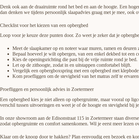
Denk ook aan de draairuimte rond het bed en aan de hoogte. Een hoger b
dan denken we tijdens persoonlijk slaapadvies graag met je mee, ook 
Checklist voor het kiezen van een opbergbed
Loop voor je keuze deze punten door. Zo weet je zeker dat je opbergbed
Meet de slaapkamer op en noteer waar muren, ramen en deuren z
Bepaal hoeveel je wilt opbergen, van een enkel dekbed tot een c
Kies de openingsrichting die past bij de vrije ruimte rond je bed.
Let op de zithoogte, zodat in en uitstappen comfortabel blijft.
Vergelijk een opbergboxspring met een opbergbed met klepbode
Kom proefliggen om de stevigheid van het matras zelf te ervaren
Proefliggen en persoonlijk advies in Zoetermeer
Een opbergbed kies je niet alleen op opbergruimte, maar vooral op ligc
verschil tussen uitvoeringen en weet je of de hoogte en stevigheid bij j
In onze showroom aan de Edisonstraat 115 in Zoetermeer staan diverse 
zodat opbergruimte en comfort samenkomen. Wil je eerst meer lezen ov
Klaar om de knoop door te hakken? Plan eenvoudig een bezoek en kom 