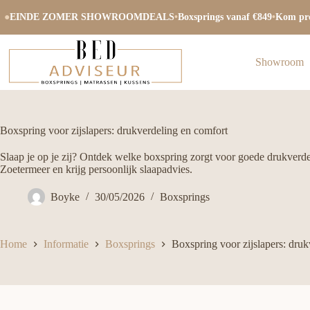
Ga
naar
●
EINDE ZOMER SHOWROOMDEALS
•
Boxsprings vanaf €849
•
Kom pro
de
inhoud
Showroom
Boxspring voor zijslapers: drukverdeling en comfort
Slaap je op je zij? Ontdek welke boxspring zorgt voor goede drukver
Zoetermeer en krijg persoonlijk slaapadvies.
Boyke
30/05/2026
Boxsprings
Home
Informatie
Boxsprings
Boxspring voor zijslapers: druk