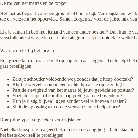
De rol van het matras en de topper
Het matras bepaalt voor een groot deel hoe je ligt. Voor zijslapers we
toe en verzacht het oppervlak. Samen zorgen ze voor de juiste mix van 
Lig je samen in bed met iemand van een ander postuur? Dan kun je vaak 
verschillende stevigheden en in de categorie
toppers
ontdek je welke bo
Waar je op let bij het kiezen
Een goede keuze maak je niet op papier, maar liggend. Toch helpt het o
gaat proefliggen.
Zakt je schouder voldoende weg zonder dat je heup doorzakt?
Blijft je wervelkolom in een rechte lijn als je op je zij ligt?
Past de stevigheid van het matras bij jouw gewicht en postuur?
Voelt de topper of comfortlaag prettig aan de bovenkant?
Kun je rustig blijven liggen zonder veel te hoeven draaien?
Sluit de oplossing aan op de wensen van je bedpartner?
Boxspringtypes vergeleken voor zijslapers
Niet elke boxspring reageert hetzelfde op de zijligging. Onderstaande tab
het beste door zelf te proefliggen.