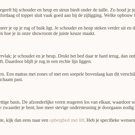
egeeft bij schouder en heup en steun biedt onder de taille. Zo houd je 
laag of topper sluit vaak goed aan bij de zijligging. Welke opbouw bij
eer je op je rug of buik ligt. Je schouder en heup steken verder uit en d
en hoe je in onze showroom de juiste keuze maakt.
ppervlak: je schouder en je heup. Drukt het bed daar te hard terug, dan 
t. Daardoor blijft je rug in een rechte lijn liggen.
. Een matras met zones of met een soepele bovenlaag kan dit verschil 
ichaam past.
ettige basis. De afzonderlijke veren reageren los van elkaar, waardoor
e zwaarder je bent, hoe meer stevige ondersteuning je doorgaans nodig 
te, kijk dan eens naar een
opbergbed met lift
. Heb je specifieke wensen