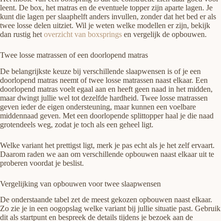
leent. De box, het matras en de eventuele topper zijn aparte lagen. Je
kunt die lagen per slaaphelft anders invullen, zonder dat het bed er als
twee losse delen uitziet. Wil je weten welke modellen er zijn, bekijk
dan rustig het
overzicht van boxsprings
en vergelijk de opbouwen.
Twee losse matrassen of een doorlopend matras
De belangrijkste keuze bij verschillende slaapwensen is of je een
doorlopend matras neemt of twee losse matrassen naast elkaar. Een
doorlopend matras voelt egaal aan en heeft geen naad in het midden,
maar dwingt jullie wel tot dezelfde hardheid. Twee losse matrassen
geven ieder de eigen ondersteuning, maar kunnen een voelbare
middennaad geven. Met een doorlopende splittopper haal je die naad
grotendeels weg, zodat je toch als een geheel ligt.
Welke variant het prettigst ligt, merk je pas echt als je het zelf ervaart.
Daarom raden we aan om verschillende opbouwen naast elkaar uit te
proberen voordat je beslist.
Vergelijking van opbouwen voor twee slaapwensen
De onderstaande tabel zet de meest gekozen opbouwen naast elkaar.
Zo zie je in een oogopslag welke variant bij jullie situatie past. Gebruik
dit als startpunt en bespreek de details tijdens je bezoek aan de