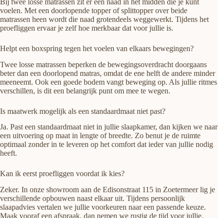
Bij twee losse matrassen zit er een naad in het midden die je kunt
voelen. Met een doorlopende topper of splittopper over beide
matrassen heen wordt die naad grotendeels weggewerkt. Tijdens het
proefliggen ervaar je zelf hoe merkbaar dat voor jullie is.
Helpt een boxspring tegen het voelen van elkaars bewegingen?
Twee losse matrassen beperken de bewegingsoverdracht doorgaans
beter dan een doorlopend matras, omdat de ene helft de andere minder
meeneemt. Ook een goede bodem vangt beweging op. Als jullie ritmes
verschillen, is dit een belangrijk punt om mee te wegen.
Is maatwerk mogelijk als een standaardmaat niet past?
Ja. Past een standaardmaat niet in jullie slaapkamer, dan kijken we naar
een uitvoering op maat in lengte of breedte. Zo benut je de ruimte
optimaal zonder in te leveren op het comfort dat ieder van jullie nodig
heeft.
Kan ik eerst proefliggen voordat ik kies?
Zeker. In onze showroom aan de Edisonstraat 115 in Zoetermeer lig je
verschillende opbouwen naast elkaar uit. Tijdens persoonlijk
slaapadvies vertalen we jullie voorkeuren naar een passende keuze.
Maak vooraf een afspraak, dan nemen we rustig de tijd voor jullie.