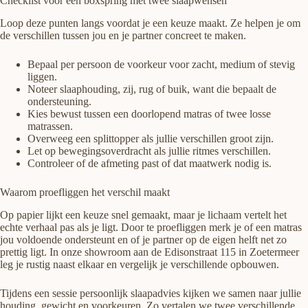
Checklist voor een boxspring met twee slaapwensen
Loop deze punten langs voordat je een keuze maakt. Ze helpen je om
de verschillen tussen jou en je partner concreet te maken.
Bepaal per persoon de voorkeur voor zacht, medium of stevig
liggen.
Noteer slaaphouding, zij, rug of buik, want die bepaalt de
ondersteuning.
Kies bewust tussen een doorlopend matras of twee losse
matrassen.
Overweeg een splittopper als jullie verschillen groot zijn.
Let op bewegingsoverdracht als jullie ritmes verschillen.
Controleer of de afmeting past of dat maatwerk nodig is.
Waarom proefliggen het verschil maakt
Op papier lijkt een keuze snel gemaakt, maar je lichaam vertelt het
echte verhaal pas als je ligt. Door te proefliggen merk je of een matras
jou voldoende ondersteunt en of je partner op de eigen helft net zo
prettig ligt. In onze showroom aan de Edisonstraat 115 in Zoetermeer
leg je rustig naast elkaar en vergelijk je verschillende opbouwen.
Tijdens een sessie persoonlijk slaapadvies kijken we samen naar jullie
houding, gewicht en voorkeuren. Zo vertalen we twee verschillende