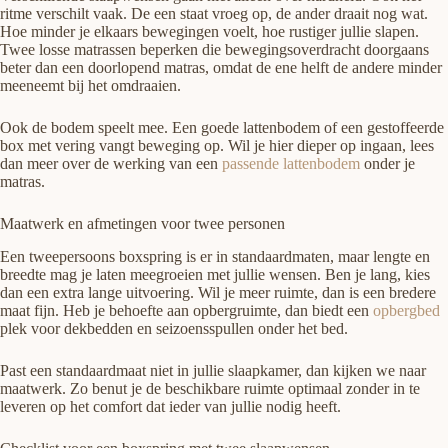
ritme verschilt vaak. De een staat vroeg op, de ander draait nog wat.
Hoe minder je elkaars bewegingen voelt, hoe rustiger jullie slapen.
Twee losse matrassen beperken die bewegingsoverdracht doorgaans
beter dan een doorlopend matras, omdat de ene helft de andere minder
meeneemt bij het omdraaien.
Ook de bodem speelt mee. Een goede lattenbodem of een gestoffeerde
box met vering vangt beweging op. Wil je hier dieper op ingaan, lees
dan meer over de werking van een
passende lattenbodem
onder je
matras.
Maatwerk en afmetingen voor twee personen
Een tweepersoons boxspring is er in standaardmaten, maar lengte en
breedte mag je laten meegroeien met jullie wensen. Ben je lang, kies
dan een extra lange uitvoering. Wil je meer ruimte, dan is een bredere
maat fijn. Heb je behoefte aan opbergruimte, dan biedt een
opbergbed
plek voor dekbedden en seizoensspullen onder het bed.
Past een standaardmaat niet in jullie slaapkamer, dan kijken we naar
maatwerk. Zo benut je de beschikbare ruimte optimaal zonder in te
leveren op het comfort dat ieder van jullie nodig heeft.