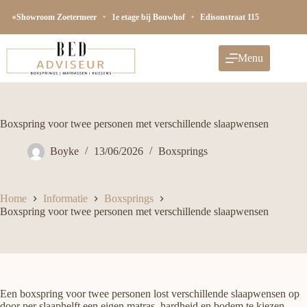
Ga
naar
●
Showroom Zoetermeer
•
1e etage bij Bouwhof
•
Edisonstraat 115
de
inhoud
Menu
Boxspring voor twee personen met verschillende slaapwensen
Boyke
13/06/2026
Boxsprings
Home
Informatie
Boxsprings
Boxspring voor twee personen met verschillende slaapwensen
Een boxspring voor twee personen lost verschillende slaapwensen op
door per slaaphelft een eigen matras, hardheid en bodem te kiezen,