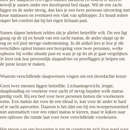
terwijl je samen onder een doorlopend bed slaapt. Wil de een zacht
liggen en de ander stevig, dan kies je een twee persoons uitvoering met
losse matrassen en eventueel een vlak van splittopper. Zo houdt iedere
slaper het comfort dat bij het eigen lichaam past.
Samen slapen betekent zelden dat je allebei hetzelfde wilt. De een ligt
graag op de zij en houdt van een zacht matras, de ander slaapt op de
rug en wil juist stevige ondersteuning. In dit artikel lees je hoe je die
verschillen oplost binnen een boxspring voor twee personen, welke
opbouw bij welke situatie past en waar je op let als je gaat vergelijken.
Je leest ook hoe persoonlijk slaapadvies en proefliggen je helpen om
de juiste keuze te maken.
Waarom verschillende slaapwensen vragen om een doordachte keuze
Geen twee mensen liggen hetzelfde. Lichaamsgewicht, lengte,
slaaphouding en voorkeur voor zacht of stevig bepalen welk matras
prettig voelt. Bij een bed voor twee personen botsen die voorkeuren
soms. Een matras dat voor de een ideaal is, kan voor de ander te hard
of te zacht aanvoelen. Daarom is het slim om bij een tweepersoonsbed
niet automatisch voor een enkel matras te kiezen, maar te kijken naar
een opbouw die ruimte laat voor twee verschillende voorkeuren.
Het mooie van een boxspring is dat de constructie zich daar goed voor