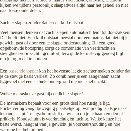
kijken we tijdens persoonlijk slaapadvies altijd naar het geheel en niet
naar losse onderdelen.
Zachter slapen zonder dat er een kuil ontstaat
Veel mensen denken dat zacht slapen automatisch leidt tot doorzakken.
Dat hoeft niet. Een kuil ontstaat meestal door een matras dat niet bij je
gewicht past of door een te slappe ondersteuning. Bij een goed
opgebouwde boxspring zorgt de combinatie van veerkracht en
stevigheid voor zacht ligcomfort, terwijl de kern stevig genoeg blijft
om je rug recht te houden.
Een
passende topper
kan het bovenste laagje zachter maken zonder dat
je de stevige basis verliest. Zo combineer je een aangenaam zacht
liggevoel met een stabiele ondergrond die niet snel inzakt.
Welke matraskeuze past bij een lichte slaper?
De matraskern bepaalt voor een groot deel hoe rustig je ligt.
Pocketvering vangt beweging plaatselijk op, wat prettig is als je naast
iemand slaapt. Traagschuim sluit nauw aan op je lichaam en dempt
prikkels. Koudschuim is veerkrachtig en luchtig. Welke keuze het
beste werkt, hangt af van je gewicht, je voorkeurshouding en hoe
warm je het hebt in bed.