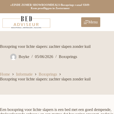
Ga
●
EINDE ZOMER SHOWROOMDEALS
•
Boxsprings vanaf €849
•
naar
Kom proefliggen in Zoetermeer
de
inhoud
Menu
Boxspring voor lichte slapers: zachter slapen zonder kuil
Boyke
05/06/2026
Boxsprings
Home
Informatie
Boxsprings
Boxspring voor lichte slapers: zachter slapen zonder kuil
Een boxspring voor lichte slapers is een bed met een goed dempende,