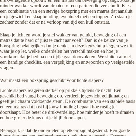
drukverlagende opbouw en een matras dat beweging opvangt, zodat je
minder wakker wordt van draaien of een partner die verschuift. Kies
een combinatie van een stevige boxspring met een matras dat aansluit
op je gewicht en slaaphouding, eventueel met een topper. Zo slaap je
zachter zonder dat er na verloop van tijd een kuil ontstaat.
Slaap je licht en word je snel wakker van geluid, beweging of een
matras dat te hard of juist te zacht aanvoelt? Dan is de keuze van je
boxspring belangrijker dan je denkt. In deze keuzehulp leggen we uit
waar je op let, welke onderdelen het verschil maken en hoe je
voorkomt dat je bed na een tijdje gaat doorzakken. We sluiten af met
een handige checklist, een vergelijking en antwoorden op veelgestelde
vragen.
Wat maakt een boxspring geschikt voor lichte slapers?
Lichte slapers reageren sterker op prikkels tijdens de nacht. Een
geschikt bed vangt beweging op, verdeelt je gewicht gelijkmatig en
geeft je lichaam voldoende steun. De combinatie van een stabiele basis
en een matras dat past bij jouw houding bepaalt hoe rustig je
doorslaapt. Hoe beter de drukverdeling, hoe minder je hoeft te draaien
en hoe groter de kans dat je blijft doorslapen.
Belangrijk is dat de onderdelen op elkaar zijn afgestemd. Een goede
boxspring met een verkeerd matras voelt alsnog onrustig. Daarom