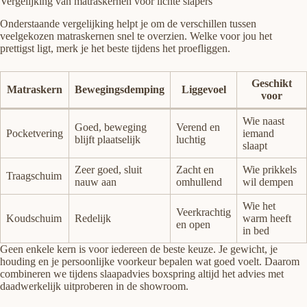
Vergelijking van matraskernen voor lichte slapers
Onderstaande vergelijking helpt je om de verschillen tussen
veelgekozen matraskernen snel te overzien. Welke voor jou het
prettigst ligt, merk je het beste tijdens het proefliggen.
Geschikt
Matraskern
Bewegingsdemping
Liggevoel
voor
Wie naast
Goed, beweging
Verend en
Pocketvering
iemand
blijft plaatselijk
luchtig
slaapt
Zeer goed, sluit
Zacht en
Wie prikkels
Traagschuim
nauw aan
omhullend
wil dempen
Wie het
Veerkrachtig
Koudschuim
Redelijk
warm heeft
en open
in bed
Geen enkele kern is voor iedereen de beste keuze. Je gewicht, je
houding en je persoonlijke voorkeur bepalen wat goed voelt. Daarom
combineren we tijdens slaapadvies boxspring altijd het advies met
daadwerkelijk uitproberen in de showroom.