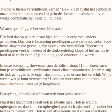
Twijfel je tussen verschillende kernen? Bekijk dan rustig het aanbod in
onze
collectie matrassen
en laat je in de showroom adviseren over
welke combinatie het beste bij jou past.
Waarom proefliggen het verschil maakt
Een bed dat op papier ideaal lijkt, kan in het echt toch anders
aanvoelen. Daarom is boxspring proefliggen zo waardevol, zeker voor
lichte slapers die gevoelig zijn voor kleine verschillen. Tijdens het
proefliggen voel je meteen of de drukverdeling klopt, of het matras te
hard of te zacht is en of je houding goed ondersteund wordt.
In onze boxspring showroom aan de Edisonstraat 115 in Zoetermeer
kun je verschillende combinaties naast elkaar uitproberen. Neem rustig
de tijd, ga liggen in je eigen slaaphouding en ervaar het verschil. Wil je
weten wat je kunt verwachten? Lees dan meer over
een bezoek aan
onze showroom
voordat je langskomt.
Boxspring, opbergbed of maatwerk voor jouw situatie
Naast het ligcomfort speelt ook je situatie mee. Heb je weinig
opbergruimte, dan kan een opbergbed praktisch zijn omdat je onder het
bed extra ruimte hebt. Heb je een afwijkende maat of een specifieke