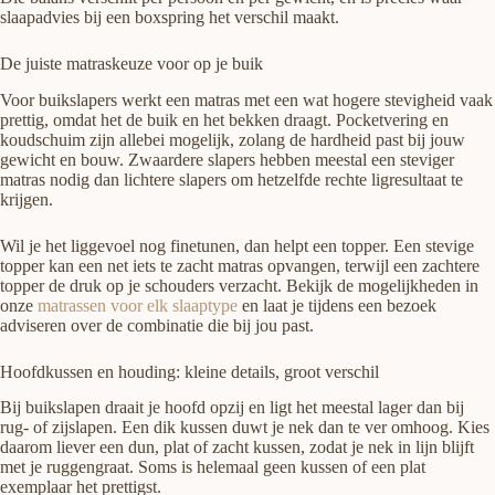
slaapadvies bij een boxspring het verschil maakt.
De juiste matraskeuze voor op je buik
Voor buikslapers werkt een matras met een wat hogere stevigheid vaak
prettig, omdat het de buik en het bekken draagt. Pocketvering en
koudschuim zijn allebei mogelijk, zolang de hardheid past bij jouw
gewicht en bouw. Zwaardere slapers hebben meestal een steviger
matras nodig dan lichtere slapers om hetzelfde rechte ligresultaat te
krijgen.
Wil je het liggevoel nog finetunen, dan helpt een topper. Een stevige
topper kan een net iets te zacht matras opvangen, terwijl een zachtere
topper de druk op je schouders verzacht. Bekijk de mogelijkheden in
onze
matrassen voor elk slaaptype
en laat je tijdens een bezoek
adviseren over de combinatie die bij jou past.
Hoofdkussen en houding: kleine details, groot verschil
Bij buikslapen draait je hoofd opzij en ligt het meestal lager dan bij
rug- of zijslapen. Een dik kussen duwt je nek dan te ver omhoog. Kies
daarom liever een dun, plat of zacht kussen, zodat je nek in lijn blijft
met je ruggengraat. Soms is helemaal geen kussen of een plat
exemplaar het prettigst.