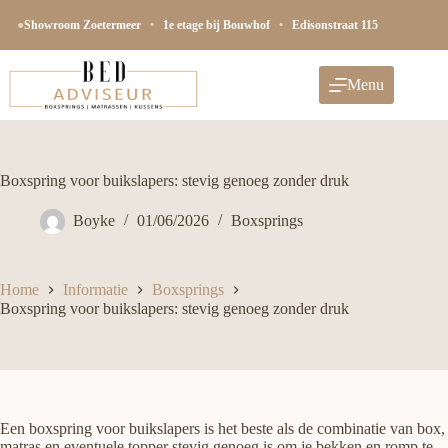
Ga
naar
●
Showroom Zoetermeer
•
1e etage bij Bouwhof
•
Edisonstraat 115
de
inhoud
Menu
Boxspring voor buikslapers: stevig genoeg zonder druk
Boyke
01/06/2026
Boxsprings
Home
Informatie
Boxsprings
Boxspring voor buikslapers: stevig genoeg zonder druk
Een boxspring voor buikslapers is het beste als de combinatie van box,
matras en eventuele topper stevig genoeg is om je bekken en romp te