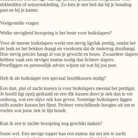
dekbedden of seizoenskleding. Zo kies je een bed dat bij je houding
past en bij je kamer.
Veelgestelde vragen
Welke stevigheid boxspring is het beste voor buikslapers?
Voor de meeste buikslapers werkt een stevig ligvlak prettig, omdat het
de buik en het bekken draagt en voorkomt dat de onderrug doorhangt.
Hoe stevig precies hangt af van je gewicht en bouw. Zwaardere slapers
hebben vaak een steviger matras nodig dan lichtere slapers.
Proefliggen en persoonlijk advies wijzen uit wat bij jou past.
Heb ik als buikslaper een speciaal hoofdkussen nodig?
Een dun, plat of zacht kussen is voor buikslapers meestal het prettigst.
Je hoofd ligt opzij gedraaid en een dik kussen duwt je nek dan te ver
omhoog, wat een stijve nek kan geven. Sommige buikslapers liggen
zelfs zonder kussen het fijnst. Probeer verschillende hoogtes uit om te
voelen wat jouw nek in lijn houdt.
Kan ik een te zachte boxspring nog geschikt maken?
Soms wel. Een stevige topper kan een matras dat net iets te zacht