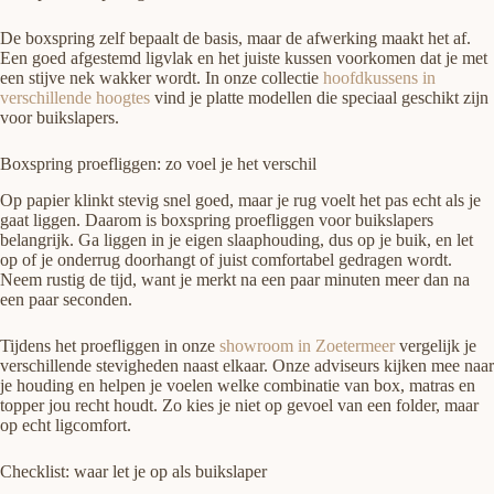
De boxspring zelf bepaalt de basis, maar de afwerking maakt het af.
Een goed afgestemd ligvlak en het juiste kussen voorkomen dat je met
een stijve nek wakker wordt. In onze collectie
hoofdkussens in
verschillende hoogtes
vind je platte modellen die speciaal geschikt zijn
voor buikslapers.
Boxspring proefliggen: zo voel je het verschil
Op papier klinkt stevig snel goed, maar je rug voelt het pas echt als je
gaat liggen. Daarom is boxspring proefliggen voor buikslapers
belangrijk. Ga liggen in je eigen slaaphouding, dus op je buik, en let
op of je onderrug doorhangt of juist comfortabel gedragen wordt.
Neem rustig de tijd, want je merkt na een paar minuten meer dan na
een paar seconden.
Tijdens het proefliggen in onze
showroom in Zoetermeer
vergelijk je
verschillende stevigheden naast elkaar. Onze adviseurs kijken mee naar
je houding en helpen je voelen welke combinatie van box, matras en
topper jou recht houdt. Zo kies je niet op gevoel van een folder, maar
op echt ligcomfort.
Checklist: waar let je op als buikslaper