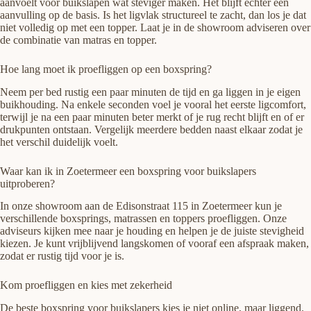
aanvoelt voor buikslapen wat steviger maken. Het blijft echter een
aanvulling op de basis. Is het ligvlak structureel te zacht, dan los je dat
niet volledig op met een topper. Laat je in de showroom adviseren over
de combinatie van matras en topper.
Hoe lang moet ik proefliggen op een boxspring?
Neem per bed rustig een paar minuten de tijd en ga liggen in je eigen
buikhouding. Na enkele seconden voel je vooral het eerste ligcomfort,
terwijl je na een paar minuten beter merkt of je rug recht blijft en of er
drukpunten ontstaan. Vergelijk meerdere bedden naast elkaar zodat je
het verschil duidelijk voelt.
Waar kan ik in Zoetermeer een boxspring voor buikslapers
uitproberen?
In onze showroom aan de Edisonstraat 115 in Zoetermeer kun je
verschillende boxsprings, matrassen en toppers proefliggen. Onze
adviseurs kijken mee naar je houding en helpen je de juiste stevigheid
kiezen. Je kunt vrijblijvend langskomen of vooraf een afspraak maken,
zodat er rustig tijd voor je is.
Kom proefliggen en kies met zekerheid
De beste boxspring voor buikslapers kies je niet online, maar liggend.