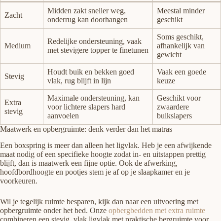
Midden zakt sneller weg,
Meestal minder
Zacht
onderrug kan doorhangen
geschikt
Soms geschikt,
Redelijke ondersteuning, vaak
Medium
afhankelijk van
met stevigere topper te finetunen
gewicht
Houdt buik en bekken goed
Vaak een goede
Stevig
vlak, rug blijft in lijn
keuze
Maximale ondersteuning, kan
Geschikt voor
Extra
voor lichtere slapers hard
zwaardere
stevig
aanvoelen
buikslapers
Maatwerk en opbergruimte: denk verder dan het matras
Een boxspring is meer dan alleen het ligvlak. Heb je een afwijkende
maat nodig of een specifieke hoogte zodat in- en uitstappen prettig
blijft, dan is maatwerk een fijne optie. Ook de afwerking,
hoofdbordhoogte en pootjes stem je af op je slaapkamer en je
voorkeuren.
Wil je tegelijk ruimte besparen, kijk dan naar een uitvoering met
opbergruimte onder het bed. Onze
opbergbedden met extra ruimte
combineren een stevig, vlak ligvlak met praktische bergruimte voor