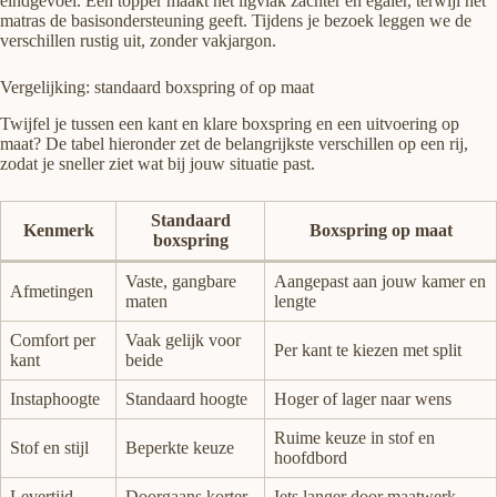
eindgevoel. Een topper maakt het ligvlak zachter en egaler, terwijl het
matras de basisondersteuning geeft. Tijdens je bezoek leggen we de
verschillen rustig uit, zonder vakjargon.
Vergelijking: standaard boxspring of op maat
Twijfel je tussen een kant en klare boxspring en een uitvoering op
maat? De tabel hieronder zet de belangrijkste verschillen op een rij,
zodat je sneller ziet wat bij jouw situatie past.
Standaard
Kenmerk
Boxspring op maat
boxspring
Vaste, gangbare
Aangepast aan jouw kamer en
Afmetingen
maten
lengte
Comfort per
Vaak gelijk voor
Per kant te kiezen met split
kant
beide
Instaphoogte
Standaard hoogte
Hoger of lager naar wens
Ruime keuze in stof en
Stof en stijl
Beperkte keuze
hoofdbord
Levertijd
Doorgaans korter
Iets langer door maatwerk