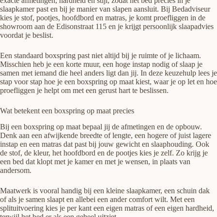
exacte afmetingen, hardheid en stijl, zodat het bed precies in je
slaapkamer past en bij je manier van slapen aansluit. Bij Bedadviseur
kies je stof, pootjes, hoofdbord en matras, je komt proefliggen in de
showroom aan de Edisonstraat 115 en je krijgt persoonlijk slaapadvies
voordat je beslist.
Een standaard boxspring past niet altijd bij je ruimte of je lichaam.
Misschien heb je een korte muur, een hoge instap nodig of slaap je
samen met iemand die heel anders ligt dan jij. In deze keuzehulp lees je
stap voor stap hoe je een boxspring op maat kiest, waar je op let en hoe
proefliggen je helpt om met een gerust hart te beslissen.
Wat betekent een boxspring op maat precies
Bij een boxspring op maat bepaal jij de afmetingen en de opbouw.
Denk aan een afwijkende breedte of lengte, een hogere of juist lagere
instap en een matras dat past bij jouw gewicht en slaaphouding. Ook
de stof, de kleur, het hoofdbord en de pootjes kies je zelf. Zo krijg je
een bed dat klopt met je kamer en met je wensen, in plaats van
andersom.
Maatwerk is vooral handig bij een kleine slaapkamer, een schuin dak
of als je samen slaapt en allebei een ander comfort wilt. Met een
splituitvoering kies je per kant een eigen matras of een eigen hardheid,
terwijl het bed er als een geheel uitziet.