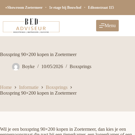
Ga
naar
●
Showroom Zoetermeer
•
1e etage bij Bouwhof
•
Edisonstraat 115
de
inhoud
Menu
Boxspring 90×200 kopen in Zoetermeer
Boyke
10/05/2026
Boxsprings
Home
Informatie
Boxsprings
Boxspring 90×200 kopen in Zoetermeer
Wil je een boxspring 90×200 kopen in Zoetermeer, dan kies je een
eenpersoonsmaat die past bij een tienerkamer, een logeerkamer of een