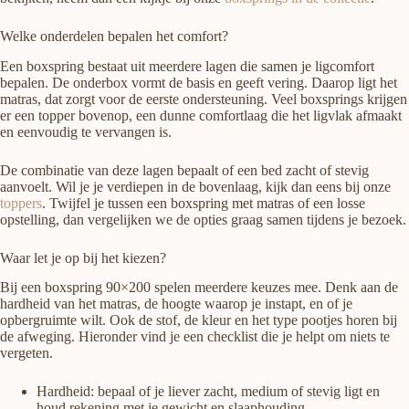
Welke onderdelen bepalen het comfort?
Een boxspring bestaat uit meerdere lagen die samen je ligcomfort
bepalen. De onderbox vormt de basis en geeft vering. Daarop ligt het
matras, dat zorgt voor de eerste ondersteuning. Veel boxsprings krijgen
er een topper bovenop, een dunne comfortlaag die het ligvlak afmaakt
en eenvoudig te vervangen is.
De combinatie van deze lagen bepaalt of een bed zacht of stevig
aanvoelt. Wil je je verdiepen in de bovenlaag, kijk dan eens bij onze
toppers
. Twijfel je tussen een boxspring met matras of een losse
opstelling, dan vergelijken we de opties graag samen tijdens je bezoek.
Waar let je op bij het kiezen?
Bij een boxspring 90×200 spelen meerdere keuzes mee. Denk aan de
hardheid van het matras, de hoogte waarop je instapt, en of je
opbergruimte wilt. Ook de stof, de kleur en het type pootjes horen bij
de afweging. Hieronder vind je een checklist die je helpt om niets te
vergeten.
Hardheid: bepaal of je liever zacht, medium of stevig ligt en
houd rekening met je gewicht en slaaphouding.