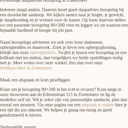
Persoonlijk slaapadvies boxspring in Zoetermeer
Iedereen slaapt anders. Daarom hoort goed slaapadvies boxspring bij
een doordachte aankoop. We kijken samen naar je lengte, je gewicht,
je slaaphouding en je wensen voor de kamer. Op basis daarvan stellen
we een passende boxspring 90×200 voor en leggen we uit waarom een
bepaalde hardheid of hoogte bij jou past.
Naast boxsprings adviseren we ook over losse matrassen,
opbergbedden en maatwerk. Zoek je liever een opbergoplossing,
bekijk dan onze
opbergbedden
. Twijfel je tussen een boxspring en een
ledikant met los matras, dan vergelijken we beide opstellingen rustig
met je. Meer weten over onze winkel, lees dan over onze
beddenwinkel in Zoetermeer
.
Maak een afspraak en kom proefliggen
Klaar om je boxspring 90×200 in het echt te ervaren? Kom langs in
onze showroom aan de Edisonstraat 115 in Zoetermeer en lig de
modellen zelf uit. Wil je zeker zijn van persoonlijke aandacht, plan dan
vooraf een moment. Via onze pagina om een
afspraak te maken
kies je
een tijd die jou uitkomt. We helpen je graag om rustig en goed
geinformeerd te kiezen.
Veelgestelde vragen