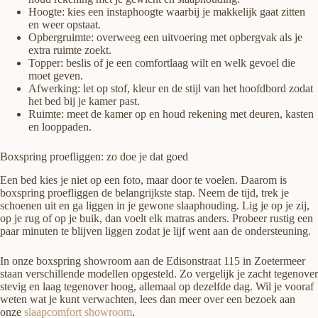
Hoogte: kies een instaphoogte waarbij je makkelijk gaat zitten
en weer opstaat.
Opbergruimte: overweeg een uitvoering met opbergvak als je
extra ruimte zoekt.
Topper: beslis of je een comfortlaag wilt en welk gevoel die
moet geven.
Afwerking: let op stof, kleur en de stijl van het hoofdbord zodat
het bed bij je kamer past.
Ruimte: meet de kamer op en houd rekening met deuren, kasten
en looppaden.
Boxspring proefliggen: zo doe je dat goed
Een bed kies je niet op een foto, maar door te voelen. Daarom is
boxspring proefliggen de belangrijkste stap. Neem de tijd, trek je
schoenen uit en ga liggen in je gewone slaaphouding. Lig je op je zij,
op je rug of op je buik, dan voelt elk matras anders. Probeer rustig een
paar minuten te blijven liggen zodat je lijf went aan de ondersteuning.
In onze boxspring showroom aan de Edisonstraat 115 in Zoetermeer
staan verschillende modellen opgesteld. Zo vergelijk je zacht tegenover
stevig en laag tegenover hoog, allemaal op dezelfde dag. Wil je vooraf
weten wat je kunt verwachten, lees dan meer over een bezoek aan
onze
slaapcomfort showroom
.