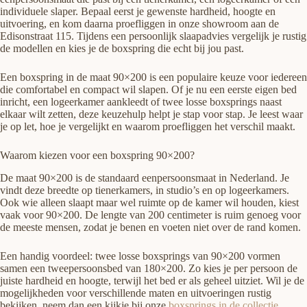
individuele slaper. Bepaal eerst je gewenste hardheid, hoogte en
uitvoering, en kom daarna proefliggen in onze showroom aan de
Edisonstraat 115. Tijdens een persoonlijk slaapadvies vergelijk je rustig
de modellen en kies je de boxspring die echt bij jou past.
Een boxspring in de maat 90×200 is een populaire keuze voor iedereen
die comfortabel en compact wil slapen. Of je nu een eerste eigen bed
inricht, een logeerkamer aankleedt of twee losse boxsprings naast
elkaar wilt zetten, deze keuzehulp helpt je stap voor stap. Je leest waar
je op let, hoe je vergelijkt en waarom proefliggen het verschil maakt.
Waarom kiezen voor een boxspring 90×200?
De maat 90×200 is de standaard eenpersoonsmaat in Nederland. Je
vindt deze breedte op tienerkamers, in studio’s en op logeerkamers.
Ook wie alleen slaapt maar wel ruimte op de kamer wil houden, kiest
vaak voor 90×200. De lengte van 200 centimeter is ruim genoeg voor
de meeste mensen, zodat je benen en voeten niet over de rand komen.
Een handig voordeel: twee losse boxsprings van 90×200 vormen
samen een tweepersoonsbed van 180×200. Zo kies je per persoon de
juiste hardheid en hoogte, terwijl het bed er als geheel uitziet. Wil je de
mogelijkheden voor verschillende maten en uitvoeringen rustig
bekijken, neem dan een kijkje bij onze
boxsprings in de collectie
.