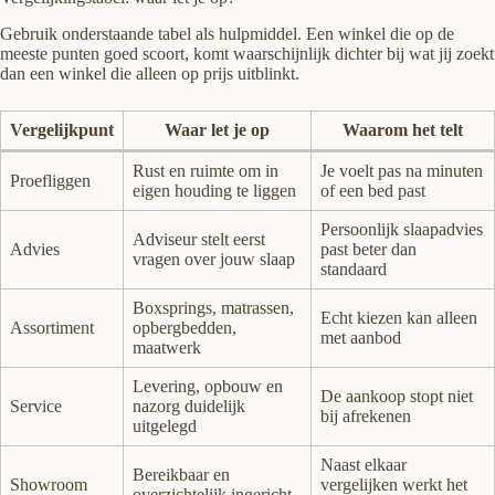
Gebruik onderstaande tabel als hulpmiddel. Een winkel die op de
meeste punten goed scoort, komt waarschijnlijk dichter bij wat jij zoekt
dan een winkel die alleen op prijs uitblinkt.
Vergelijkpunt
Waar let je op
Waarom het telt
Rust en ruimte om in
Je voelt pas na minuten
Proefliggen
eigen houding te liggen
of een bed past
Persoonlijk slaapadvies
Adviseur stelt eerst
Advies
past beter dan
vragen over jouw slaap
standaard
Boxsprings, matrassen,
Echt kiezen kan alleen
Assortiment
opbergbedden,
met aanbod
maatwerk
Levering, opbouw en
De aankoop stopt niet
Service
nazorg duidelijk
bij afrekenen
uitgelegd
Naast elkaar
Bereikbaar en
Showroom
vergelijken werkt het
overzichtelijk ingericht