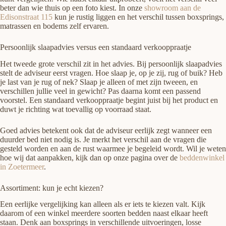
beter dan wie thuis op een foto kiest. In onze
showroom aan de
Edisonstraat 115
kun je rustig liggen en het verschil tussen boxsprings,
matrassen en bodems zelf ervaren.
Persoonlijk slaapadvies versus een standaard verkooppraatje
Het tweede grote verschil zit in het advies. Bij persoonlijk slaapadvies
stelt de adviseur eerst vragen. Hoe slaap je, op je zij, rug of buik? Heb
je last van je rug of nek? Slaap je alleen of met zijn tweeen, en
verschillen jullie veel in gewicht? Pas daarna komt een passend
voorstel. Een standaard verkooppraatje begint juist bij het product en
duwt je richting wat toevallig op voorraad staat.
Goed advies betekent ook dat de adviseur eerlijk zegt wanneer een
duurder bed niet nodig is. Je merkt het verschil aan de vragen die
gesteld worden en aan de rust waarmee je begeleid wordt. Wil je weten
hoe wij dat aanpakken, kijk dan op onze pagina over de
beddenwinkel
in Zoetermeer
.
Assortiment: kun je echt kiezen?
Een eerlijke vergelijking kan alleen als er iets te kiezen valt. Kijk
daarom of een winkel meerdere soorten bedden naast elkaar heeft
staan. Denk aan boxsprings in verschillende uitvoeringen, losse