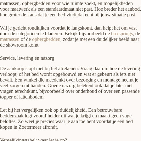
matrassen, opbergbedden voor wie ruimte zoekt, en mogelijkheden
voor maatwerk als een standaardmaat niet past. Hoe breder het aanbod,
hoe groter de kans dat je een bed vindt dat echt bij jouw situatie past.
Wil je gericht rondkijken voordat je langskomt, dan helpt het om vast
door de categorieen te bladeren. Bekijk bijvoorbeeld de
boxsprings
, de
matrassen
of de
opbergbedden
, zodat je met een duidelijker beeld naar
de showroom komt.
Service, levering en nazorg
De aankoop stopt niet bij het afrekenen. Vraag daarom hoe de levering
verloopt, of het bed wordt opgebouwd en wat er gebeurt als iets niet
bevalt. Een winkel die meedenkt over bezorging en montage neemt je
veel zorgen uit handen. Goede nazorg betekent ook dat je later met
vragen terechtkunt, bijvoorbeeld over onderhoud of over een passende
topper of lattenbodem.
Let bij het vergelijken ook op duidelijkheid. Een betrouwbare
beddenzaak legt vooraf helder uit wat je krijgt en maakt geen vage
beloftes. Zo weet je precies waar je aan toe bent voordat je een bed
kopen in Zoetermeer afrondt.
Vergelijkingstabel: waar let je op?