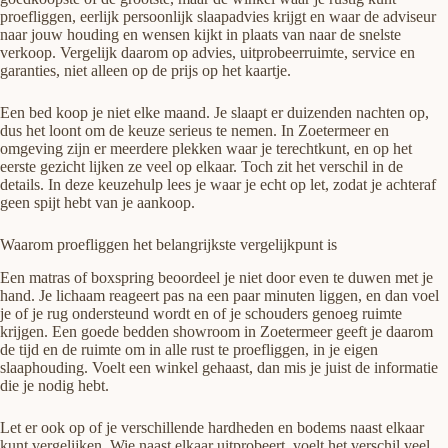
proefliggen, eerlijk persoonlijk slaapadvies krijgt en waar de adviseur
naar jouw houding en wensen kijkt in plaats van naar de snelste
verkoop. Vergelijk daarom op advies, uitprobeerruimte, service en
garanties, niet alleen op de prijs op het kaartje.
Een bed koop je niet elke maand. Je slaapt er duizenden nachten op,
dus het loont om de keuze serieus te nemen. In Zoetermeer en
omgeving zijn er meerdere plekken waar je terechtkunt, en op het
eerste gezicht lijken ze veel op elkaar. Toch zit het verschil in de
details. In deze keuzehulp lees je waar je echt op let, zodat je achteraf
geen spijt hebt van je aankoop.
Waarom proefliggen het belangrijkste vergelijkpunt is
Een matras of boxspring beoordeel je niet door even te duwen met je
hand. Je lichaam reageert pas na een paar minuten liggen, en dan voel
je of je rug ondersteund wordt en of je schouders genoeg ruimte
krijgen. Een goede bedden showroom in Zoetermeer geeft je daarom
de tijd en de ruimte om in alle rust te proefliggen, in je eigen
slaaphouding. Voelt een winkel gehaast, dan mis je juist de informatie
die je nodig hebt.
Let er ook op of je verschillende hardheden en bodems naast elkaar
kunt vergelijken. Wie naast elkaar uitprobeert, voelt het verschil veel