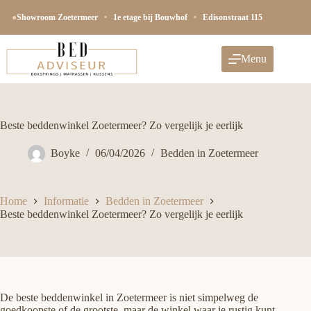
Ga
naar
●
Showroom Zoetermeer
•
1e etage bij Bouwhof
•
Edisonstraat 115
de
inhoud
Menu
Beste beddenwinkel Zoetermeer? Zo vergelijk je eerlijk
Boyke
06/04/2026
Bedden in Zoetermeer
Home
Informatie
Bedden in Zoetermeer
Beste beddenwinkel Zoetermeer? Zo vergelijk je eerlijk
De beste beddenwinkel in Zoetermeer is niet simpelweg de
goedkoopste of de grootste, maar de winkel waar je rustig kunt