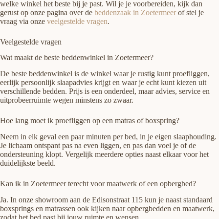
welke winkel het beste bij je past. Wil je je voorbereiden, kijk dan
gerust op onze pagina over de
beddenzaak in Zoetermeer
of stel je
vraag via onze
veelgestelde vragen
.
Veelgestelde vragen
Wat maakt de beste beddenwinkel in Zoetermeer?
De beste beddenwinkel is de winkel waar je rustig kunt proefliggen,
eerlijk persoonlijk slaapadvies krijgt en waar je echt kunt kiezen uit
verschillende bedden. Prijs is een onderdeel, maar advies, service en
uitprobeerruimte wegen minstens zo zwaar.
Hoe lang moet ik proefliggen op een matras of boxspring?
Neem in elk geval een paar minuten per bed, in je eigen slaaphouding.
Je lichaam ontspant pas na even liggen, en pas dan voel je of de
ondersteuning klopt. Vergelijk meerdere opties naast elkaar voor het
duidelijkste beeld.
Kan ik in Zoetermeer terecht voor maatwerk of een opbergbed?
Ja. In onze showroom aan de Edisonstraat 115 kun je naast standaard
boxsprings en matrassen ook kijken naar opbergbedden en maatwerk,
zodat het bed past bij jouw ruimte en wensen.