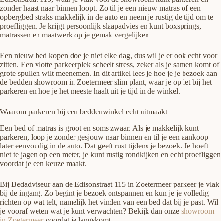
zonder haast naar binnen loopt. Zo til je een nieuw matras of een
opbergbed straks makkelijk in de auto en neem je rustig de tijd om te
proefliggen. Je krijgt persoonlijk slaapadvies en kunt boxsprings,
matrassen en maatwerk op je gemak vergelijken.
Een nieuw bed kopen doe je niet elke dag, dus wil je er ook echt voor
zitten. Een vlotte parkeerplek scheelt stress, zeker als je samen komt of
grote spullen wilt meenemen. In dit artikel lees je hoe je je bezoek aan
de bedden showroom in Zoetermeer slim plant, waar je op let bij het
parkeren en hoe je het meeste haalt uit je tijd in de winkel.
Waarom parkeren bij een beddenwinkel echt uitmaakt
Een bed of matras is groot en soms zwaar. Als je makkelijk kunt
parkeren, loop je zonder gesjouw naar binnen en til je een aankoop
later eenvoudig in de auto. Dat geeft rust tijdens je bezoek. Je hoeft
niet te jagen op een meter, je kunt rustig rondkijken en echt proefliggen
voordat je een keuze maakt.
Bij Bedadviseur aan de Edisonstraat 115 in Zoetermeer parkeer je vlak
bij de ingang. Zo begint je bezoek ontspannen en kun je je volledig
richten op wat telt, namelijk het vinden van een bed dat bij je past. Wil
je vooraf weten wat je kunt verwachten? Bekijk dan onze
showroom
in Zoetermeer
voordat je langskomt.