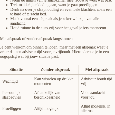
Neem de maten van je slaapkamer mee, zodat je weet wat past.
Trek makkelijke kleding aan, want je gaat proefliggen.
Denk na over je slaaphouding en eventuele klachten, zoals een
te hard of te zacht bed.
Maak vooraf een afspraak als je zeker wilt zijn van alle
aandacht.
Houd ruimte in de auto vrij voor het geval je iets meeneemt.
Met afspraak of zonder afspraak langskomen
Je bent welkom om binnen te lopen, maar met een afspraak weet je
zeker dat een adviseur tijd voor je vrijhoudt. Hieronder zie je in een
oogopslag wat bij jouw situatie past.
Situatie
Zonder afspraak
Met afspraak
Kan wisselen op drukke
Adviseur houdt tijd
Wachttijd
momenten
vrij
Persoonlijk
Afhankelijk van
Volle aandacht
slaapadvies
beschikbaarheid
voor jou
Altijd mogelijk, in
Proefliggen
Altijd mogelijk
alle rust