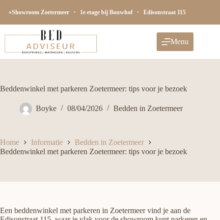
Ga
naar
●
Showroom Zoetermeer
•
1e etage bij Bouwhof
•
Edisonstraat 115
de
inhoud
Menu
Beddenwinkel met parkeren Zoetermeer: tips voor je bezoek
Boyke
08/04/2026
Bedden in Zoetermeer
Home
Informatie
Bedden in Zoetermeer
Beddenwinkel met parkeren Zoetermeer: tips voor je bezoek
Een beddenwinkel met parkeren in Zoetermeer vind je aan de
Edisonstraat 115, waar je vlak voor de showroom kunt parkeren en