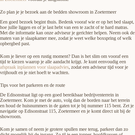
Zo plan je je bezoek aan de bedden showroom in Zoetermeer
Een goed bezoek begint thuis. Bedenk vooraf wie er op het bed slaapt,
hoe jullie liggen en of je last hebt van een te zacht of te hard matras.
Met die informatie kan onze adviseur je gerichter helpen. Neem ook de
maten van je slaapkamer mee, zodat je weet welke boxspring of welk
opbergbed past.
Kom je liever op een rustig moment? Dan is het slim om vooraf een
tijd te kiezen waarop je alle aandacht krijgt. Je kunt eenvoudig een
afspraak inplannen voor slaapadvies
, zodat een adviseur tijd voor je
vrijhoudt en je niet hoeft te wachten.
Tips voor het parkeren en de route
De Edisonstraat ligt op een goed bereikbaar bedrijventerrein in
Zoetermeer. Kom je met de auto, volg dan de borden naar het terrein
en houd de huisnummers in de gaten tot je bij nummer 115 bent. Zet je
navigatie op Edisonstraat 115, Zoetermeer en je komt direct uit bij de
showroom.
Kom je samen of neem je grotere spullen mee terug, parkeer dan zo
dicht mogelijk bij de ingang. Zo til je een topper, hoofdkussen of