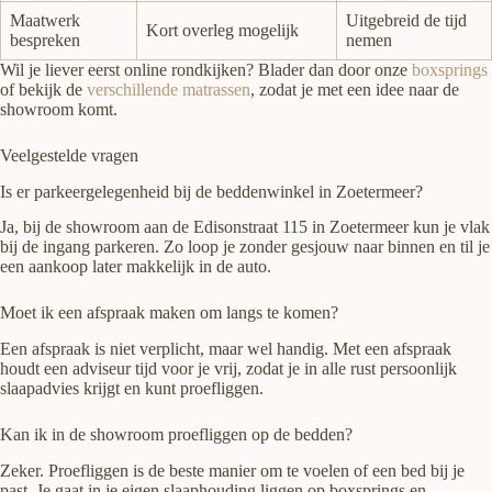
Maatwerk
Uitgebreid de tijd
Kort overleg mogelijk
bespreken
nemen
Wil je liever eerst online rondkijken? Blader dan door onze
boxsprings
of bekijk de
verschillende matrassen
, zodat je met een idee naar de
showroom komt.
Veelgestelde vragen
Is er parkeergelegenheid bij de beddenwinkel in Zoetermeer?
Ja, bij de showroom aan de Edisonstraat 115 in Zoetermeer kun je vlak
bij de ingang parkeren. Zo loop je zonder gesjouw naar binnen en til je
een aankoop later makkelijk in de auto.
Moet ik een afspraak maken om langs te komen?
Een afspraak is niet verplicht, maar wel handig. Met een afspraak
houdt een adviseur tijd voor je vrij, zodat je in alle rust persoonlijk
slaapadvies krijgt en kunt proefliggen.
Kan ik in de showroom proefliggen op de bedden?
Zeker. Proefliggen is de beste manier om te voelen of een bed bij je
past. Je gaat in je eigen slaaphouding liggen op boxsprings en