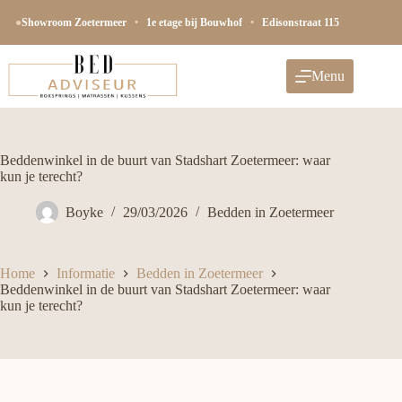
Ga
naar
●
Showroom Zoetermeer
•
1e etage bij Bouwhof
•
Edisonstraat 115
de
inhoud
Menu
Beddenwinkel in de buurt van Stadshart Zoetermeer: waar
kun je terecht?
Boyke
29/03/2026
Bedden in Zoetermeer
Home
Informatie
Bedden in Zoetermeer
Beddenwinkel in de buurt van Stadshart Zoetermeer: waar
kun je terecht?