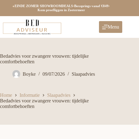
Ga
●
EINDE ZOMER SHOWROOMDEALS
•
Boxsprings vanaf €849
•
naar
Kom proefliggen in Zoetermeer
de
inhoud
Menu
Bedadvies voor zwangere vrouwen: tijdelijke
comfortbehoeften
Boyke
09/07/2026
Slaapadvies
Home
Informatie
Slaapadvies
Bedadvies voor zwangere vrouwen: tijdelijke
comfortbehoeften