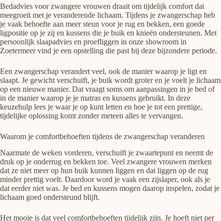
Bedadvies voor zwangere vrouwen draait om tijdelijk comfort dat
meegroeit met je veranderende lichaam. Tijdens je zwangerschap heb
je vaak behoefte aan meer steun voor je rug en bekken, een goede
ligpositie op je zij en kussens die je buik en knieën ondersteunen. Met
persoonlijk slaapadvies en proefliggen in onze showroom in
Zoetermeer vind je een opstelling die past bij deze bijzondere periode.
Een zwangerschap verandert veel, ook de manier waarop je ligt en
slaapt. Je gewicht verschuift, je buik wordt groter en je voelt je lichaam
op een nieuwe manier. Dat vraagt soms om aanpassingen in je bed of
in de manier waarop je je matras en kussens gebruikt. In deze
keuzehulp lees je waar je op kunt letten en hoe je tot een prettige,
tijdelijke oplossing komt zonder meteen alles te vervangen.
Waarom je comfortbehoeften tijdens de zwangerschap veranderen
Naarmate de weken vorderen, verschuift je zwaartepunt en neemt de
druk op je onderrug en bekken toe. Veel zwangere vrouwen merken
dat ze niet meer op hun buik kunnen liggen en dat liggen op de rug
minder prettig voelt. Daardoor word je vaak een zijslaper, ook als je
dat eerder niet was. Je bed en kussens mogen daarop inspelen, zodat je
lichaam goed ondersteund blijft.
Het mooie is dat veel comfortbehoeften tijdelijk zijn. Je hoeft niet per