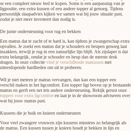
se een compleet nieuw bed te kopen. Soms is een aanpassing van je
ligpositie, een extra kussen of een andere topper al genoeg. Tijdens
persoonlijk slaapadvies kijken we samen wat bij jouw situatie past,
zodat je niet meer investeert dan nodig is.
De juiste ondersteuning voor rug en bekken
Een matras dat te zacht of te hard is, kan tijdens je zwangerschap extra
opvallen. Je zoekt een matras dat je schouders en heupen genoeg laat
inzakken, terwijl je rug in een natuurlijke lijn blijft. Als zijslaper is dat
extra belangrijk, omdat je schouder en heup dan de meeste druk
dragen. In onze collectie
vind je verschillende matrassen
met
uiteenlopende hardheden om uit te proberen.
Wil je niet meteen je matras vervangen, dan kan een topper een
verschil maken in het ligcomfort. Een topper ligt boven op je bestaande
matras en geeft een net iets andere ondersteuning. Bekijk gerust onze
toppers voor extra ligcomfort
en laat je in de showroom adviseren over
wat bij jouw matras past.
Kussens die je buik en knieen ondersteunen
Voor veel zwangere vrouwen zijn kussens minstens zo belangrijk als
de matras. Een kussen tussen je knieen houdt je bekken in lijn en