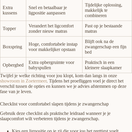
Tijdelijke oplossing,
Extra
Snel en betaalbaar je
makkelijk te
kussens
ligpositie aanpassen
combineren
Verandert het ligcomfort
Past op je bestaande
Topper
zonder nieuw matras
matras
Blijft ook na de
Hoge, comfortabele instap
Boxspring
zwangerschap een fijn
voor makkelijker opstaan
bed
Extra opbergruimte voor
Praktisch in een
Opbergbed
babyspullen
kleinere slaapkamer
Twijfel je welke richting voor jou klopt, kom dan langs in onze
showroom in Zoetermeer
. Tijdens het proefliggen voel je direct het
verschil tussen de opties en kunnen we je advies afstemmen op deze
fase van je leven.
Checklist voor comfortabel slapen tijdens je zwangerschap
Gebruik deze checklist als praktische leidraad wanneer je je
slaapcomfort wilt verbeteren tijdens je zwangerschap.
Kies een ligpositie op je zij die voor jou het prettigst voelt.